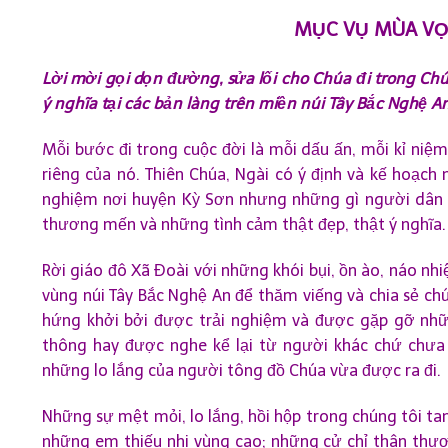
MỤC VỤ MÙA VỌ
Lời mời gọi dọn đường, sửa lối cho Chúa đi trong Ch
ý nghĩa tại các bản làng trên miền núi Tây Bắc Nghệ A
Mỗi bước đi trong cuộc đời là mỗi dấu ấn, mỗi kỉ niệm
riêng của nó. Thiên Chúa, Ngài có ý định và kế hoạch
nghiệm nơi huyện Kỳ Sơn nhưng những gì người dân ở
thương mến và những tình cảm thật đẹp, thật ý nghĩa.
Rời giáo đô Xã Đoài với những khói bụi, ồn ào, náo nhi
vùng núi Tây Bắc Nghệ An để thăm viếng và chia sẻ ch
hứng khởi bởi được trải nghiệm và được gặp gỡ nhữn
thông hay được nghe kể lại từ người khác chứ chưa đ
những lo lắng của người tông đồ Chúa vừa được ra đi.
Những sự mệt mỏi, lo lắng, hồi hộp trong chúng tôi t
những em thiếu nhi vùng cao; những cử chỉ thân thư