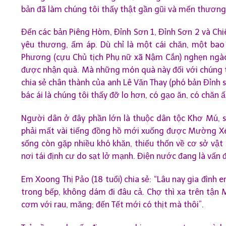
bản đã làm chúng tôi thấy thật gần gũi và mến thương
Đến các bản Piêng Hòm, Đỉnh Sơn 1, Đỉnh Sơn 2 và Chi
yêu thương, ấm áp. Dù chỉ là một cái chăn, một bao 
Phương (cựu Chủ tịch Phụ nữ xã Nậm Cắn) nghẹn ngào:
được nhận quà. Mà những món quà này đối với chúng tôi 
chia sẻ chân thành của anh Lê Văn Thay (phó bản Đỉnh s
bác ái là chúng tôi thấy đỡ lo hơn, có gạo ăn, có chăn
Người dân ở đây phần lớn là thuộc dân tộc Khơ Mú, sốn
phải mất vài tiếng đồng hồ mới xuống được Mường Xén
sống còn gặp nhiều khó khăn, thiếu thốn về cơ sở vật 
nơi tái định cư do sạt lở mạnh. Điện nước đang là vấn 
Em Xoong Thị Pảo (18 tuổi) chia sẻ: “Lâu nay gia đình
trong bếp, không dám đi đâu cả. Chợ thì xa trên tận
cơm với rau, măng; đến Tết mới có thịt mà thôi”.