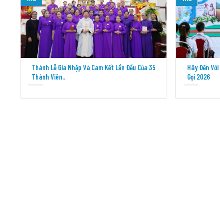
Thánh Lễ Gia Nhập Và Cam Kết Lần Đầu Của 35
Hãy Đến Với Ta – Định 
Thành Viên..
Gọi 2026