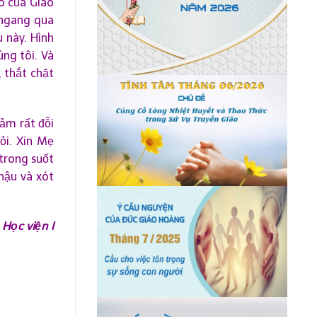
o của Giáo
 ngang qua
 này. Hình
ng tôi. Và
 thắt chặt
ảm rất đỗi
ỏi. Xin Mẹ
trong suốt
hậu và xót
 Học viện I