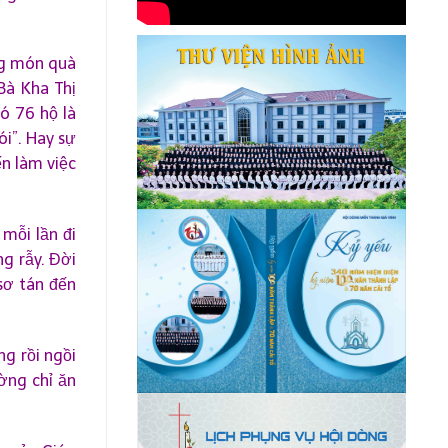
ng món quà
Bà Kha Thị
ó 76 hộ là
ói”. Hay sự
ến làm việc
 mỗi lần đi
g rẫy. Đời
 sơ tán đến
ng rồi ngồi
ờng chỉ ăn