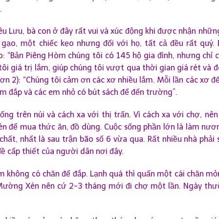
.
êu Lưu, bà con ở đây rất vui và xúc động khi được nhận nhữ
gạo, một chiếc kẹo nhưng đối với họ, tất cả đều rất quý. 
 “Bản Piêng Hòm chúng tôi có 145 hộ gia đình, nhưng chỉ c
giá trị lắm, giúp chúng tôi vượt qua thời gian giá rét và đ
ơn 2): “Chúng tôi cảm ơn các xơ nhiều lắm. Mỗi lần các xơ đ
 ấm đắp và các em nhỏ có bút sách để đến trường”.
g trên núi và cách xa với thị trấn. Vì cách xa với chợ, nên
 để mua thức ăn, đồ dùng. Cuộc sống phần lớn là làm nươn
chất, nhất là sau trận bão số 6 vừa qua. Rất nhiều nhà phải
đề cấp thiết của người dân nơi đây.
 em không có chăn để đắp. Lạnh quá thì quấn một cái chăn mỏ
 Mường Xén nên cứ 2-3 tháng mới đi chợ một lần. Ngày thư