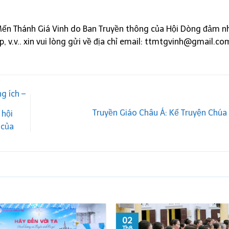
Mến Thánh Giá Vinh do Ban Truyền thông của Hội Dòng đảm n
óp, v.v.. xin vui lòng gửi về địa chỉ email: ttmtgvinh@gmail.co
g ích –
Truyền Giáo Châu Á: Kể Truyện Chúa
 hội
 của
02
Th8