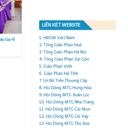
LIÊN KẾT WEBSITE
1. HĐGM Việt Nam
Khối Khấn Sinh Tĩnh Tâm Năm Đợt II
Cử Chỉ Một Gi
2. Tổng Giáo Phận Huế
3. Tổng Giáo Phận Hà Nội
4. Tổng Giáo Phận Sài Gòn
5. Giáo Phận Vinh
6. Giáo Phận Hà Tĩnh
7. LH Bề Trên Thượng Cấp
8. Hội Dòng MTG Hưng Hóa
9. Hội Dòng MTG Xuân Lộc
10. Hội Dòng MTG Nha Trang
11. Hội Dòng MTG Cái Mơn
12. Hội Dòng MTG Gò Vấp
13. Hội Dòng MTG Thủ Đức