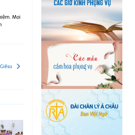
hiệm. Mọi
m
 Giêsu
01
31
Th8
Th7