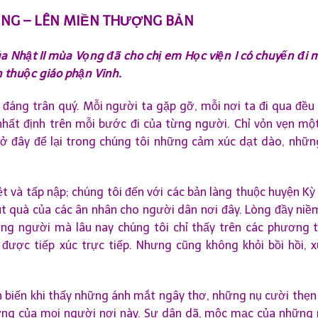
NG – LÊN MIỀN THƯỢNG BẢN
úa Nhật II mùa Vọng đã cho chị em Học viện I có chuyến đi 
n thuộc giáo phận Vinh.
 đáng trân quý. Mỗi người ta gặp gỡ, mỗi nơi ta đi qua đều 
 nhất định trên mỗi bước đi của từng người. Chỉ vỏn vẹn một
 đây để lại trong chúng tôi những cảm xúc dạt dào, nhữn
ệt và tấp nập; chúng tôi đến với các bản làng thuộc huyện K
út quà của các ân nhân cho người dân nơi đây. Lòng đầy niềm
g người mà lâu nay chúng tôi chỉ thấy trên các phương t
ược tiếp xúc trực tiếp. Nhưng cũng không khỏi bồi hồi, x
an biến khi thấy những ánh mắt ngây thơ, những nụ cười thẹn
ơng của mọi người nơi này. Sự dân dã, mộc mạc của những