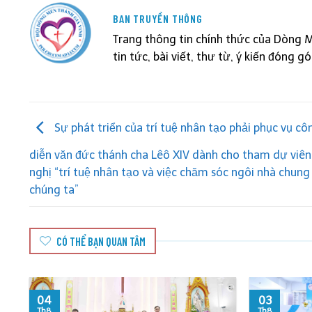
BAN TRUYỀN THÔNG
Trang thông tin chính thức của Dòng 
tin tức, bài viết, thư từ, ý kiến đóng g
Sự phát triển của trí tuệ nhân tạo phải phục vụ côn
diễn văn đức thánh cha Lêô XIV dành cho tham dự viên
nghị “trí tuệ nhân tạo và việc chăm sóc ngôi nhà chung
chúng ta”
CÓ THỂ BẠN QUAN TÂM
4
03
h8
Th8