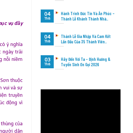
Hành Trình Đức Tin Và Ân Phúc –
04
Thánh Lễ Khánh Thành Nhà..
Th8
mục vụ đầy
Thánh Lễ Gia Nhập Và Cam Kết
04
Lần Đầu Của 35 Thành Viên..
Th8
có ý nghĩa
 ngày trải
g nỗi niềm
Hãy Đến Với Ta – Định Hướng &
03
Tuyển Sinh Ơn Gọi 2026
Th8
ỳ Sơn thuộc
 vui và sự
iện truyền
úc động vì
 thùng của
 người dân