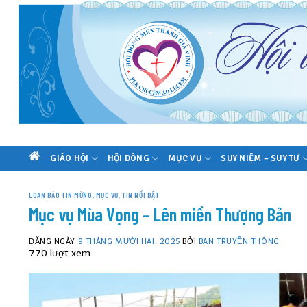
Skip
to
content
GIÁO HỘI
HỘI DÒNG
MỤC VỤ
SUY NIỆM – SUY TƯ
TRANG
CHỦ
LOAN BÁO TIN MỪNG
,
MỤC VỤ
,
TIN NỔI BẬT
Mục vụ Mùa Vọng – Lên miền Thượng Bản
ĐĂNG NGÀY
9 THÁNG MƯỜI HAI, 2025
BỞI
BAN TRUYỀN THÔNG
770 lượt xem