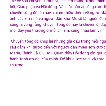
Trở về sau chuyến đi mục vụ, chị em mang trong mình
hội, Giáo phận và Hội dòng. Và chắc hẳn ai cũng cảm 
chuyến tông đồ lần này, chị em hiểu thêm về người dâ
ảnh các em nhỏ và người dân Khơ Mú sẽ là nguồn động 
cũng hi vọng rằng, chuyến tông đồ này là chuyến đi đầ
mối dây yêu thương ở mỗi chị em, cùng nhau làm vinh
Chuyến tông đồ khép lại nhưng ghi dấu trong mỗi ngư
sâu đậm khi được đến với người dân miền sơn cước
Maria, Thánh Cả Giu-se – Quan thầy Hội dòng gìn giữ, 
hành trình ơn gọi của mình. Để khi được ra đi và tra
thương.