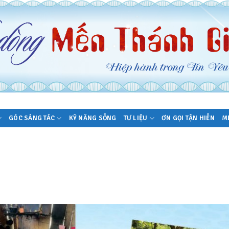
GÓC SÁNG TÁC
KỸ NĂNG SỐNG
TƯ LIỆU
ƠN GỌI TẬN HIẾN
M