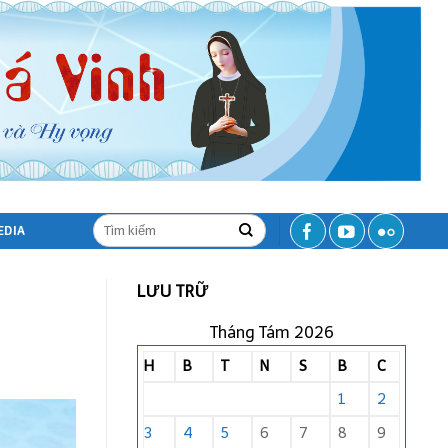
EDIA
LƯU TRỮ
Tháng Tám 2026
H
B
T
N
S
B
C
1
2
3
4
5
6
7
8
9