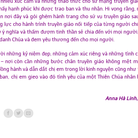
 nhiều xúc cảm và những thao thức cho sứ mạng truyền giá
thấy hạnh phúc khi được trao ban và thu nhận. Hi vọng rằng,
n nơi đây và gói ghém hành trang cho sứ vụ truyền giáo sau
lực cho hành trình truyền giáo nối tiếp của từng người chú
y ý nghĩa và thấm đượm tinh thần sẻ chia đến với mọi người,
 danh Chúa và đem yêu thương đến cho mọi người.
ời những kỷ niệm đẹp, những cảm xúc riêng và những tình c
 – nơi còn cần những bước chân truyền giáo không mệt m
đồng hành và dẫn dắt chị em trong lời kinh nguyện cũng như 
o ban, chị em gieo vào đó tình yêu của một Thiên Chúa nhân 
Anna Hà Linh,