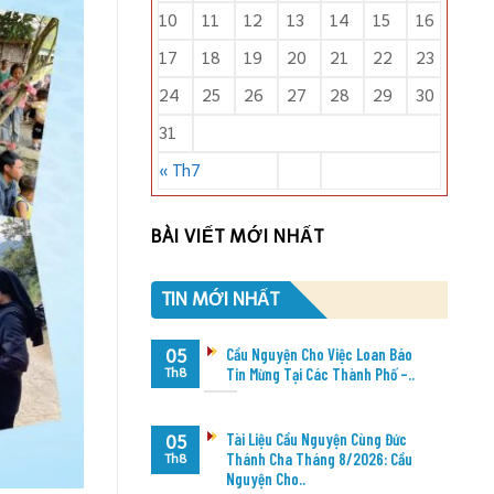
10
11
12
13
14
15
16
17
18
19
20
21
22
23
24
25
26
27
28
29
30
31
« Th7
BÀI VIẾT MỚI NHẤT
TIN MỚI NHẤT
Cầu Nguyện Cho Việc Loan Báo
05
Tin Mừng Tại Các Thành Phố –..
Th8
Tài Liệu Cầu Nguyện Cùng Đức
05
Thánh Cha Tháng 8/2026: Cầu
Th8
Nguyện Cho..