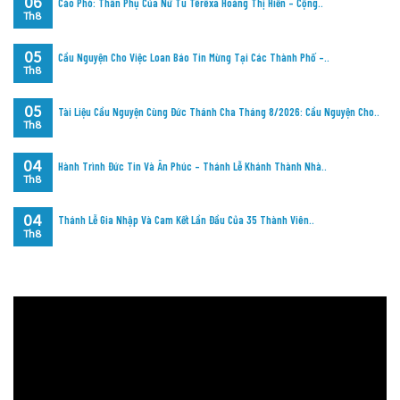
06
Cáo Phó: Thân Phụ Của Nữ Tu Têrêxa Hoàng Thị Hiển – Cộng..
Th8
05
Cầu Nguyện Cho Việc Loan Báo Tin Mừng Tại Các Thành Phố –..
Th8
05
Tài Liệu Cầu Nguyện Cùng Đức Thánh Cha Tháng 8/2026: Cầu Nguyện Cho..
Th8
04
Hành Trình Đức Tin Và Ân Phúc – Thánh Lễ Khánh Thành Nhà..
Th8
04
Thánh Lễ Gia Nhập Và Cam Kết Lần Đầu Của 35 Thành Viên..
Th8