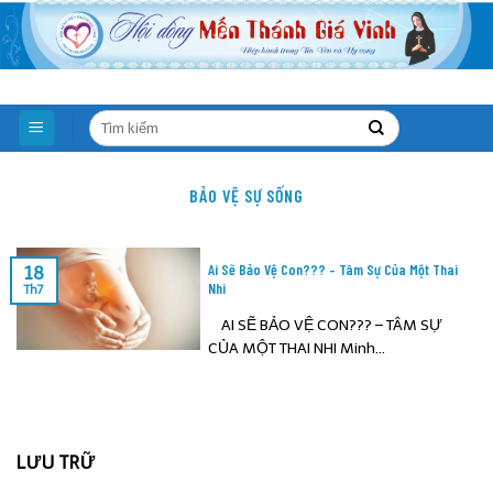
Skip
to
content
BẢO VỆ SỰ SỐNG
Ai Sẽ Bảo Vệ Con??? – Tâm Sự Của Một Thai
18
Nhi
Th7
AI SẼ BẢO VỆ CON??? – TÂM SỰ
CỦA MỘT THAI NHI Minh...
LƯU TRỮ