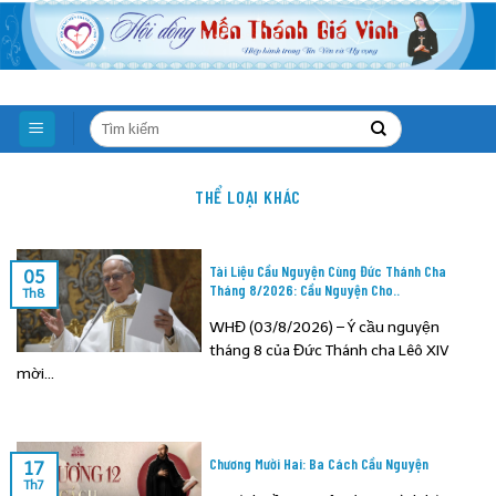
Skip
to
content
THỂ LOẠI KHÁC
Tài Liệu Cầu Nguyện Cùng Đức Thánh Cha
05
Tháng 8/2026: Cầu Nguyện Cho..
Th8
WHĐ (03/8/2026) – Ý cầu nguyện
tháng 8 của Đức Thánh cha Lêô XIV
mời...
Chương Mười Hai: Ba Cách Cầu Nguyện
17
Th7