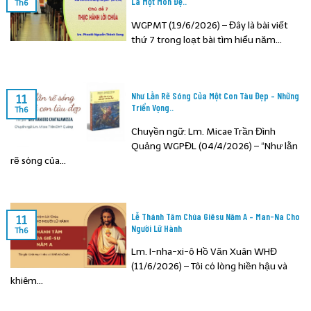
Là Một Môn Đệ..
Th6
WGPMT (19/6/2026) – Đây là bài viết
thứ 7 trong loạt bài tìm hiểu năm...
Như Lằn Rẽ Sóng Của Một Con Tàu Đẹp – Những
11
Triển Vọng..
Th6
Chuyền ngữ: Lm. Micae Trần Đình
Quảng WGPĐL (04/4/2026) – “Như lằn
rẽ sóng của...
Lễ Thánh Tâm Chúa Giêsu Năm A – Man-Na Cho
11
Người Lữ Hành
Th6
Lm. I-nha-xi-ô Hồ Văn Xuân WHĐ
(11/6/2026) – Tôi có lòng hiền hậu và
khiêm...