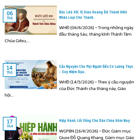
Đức Lêô XIII, Vị Giáo Hoàng Đã Thánh Hiến
06
Nhân Loại Cho Thánh..
Th6
WHĐ (06/6/2026) – Trong những ngày
đầu tháng Sáu, tháng kính Thánh Tâm
Chúa Giêsu,...
Cầu Nguyện Cho Mọi Người Đều Có Lương Thực
14
– Suy Niệm Dựa..
Th5
WHĐ (14/5/2026) – Theo ý cầu nguyện
của Đức Thánh cha tháng này, Giáo
hội...
Hiệp Hành, Lối Sống Cho Dân Chúa Hôm Nay
17
Th4
WGPBN (16/4/2026) – Đức Giám mục
Giuse Đỗ Quang Khang, Giám mục Giáo