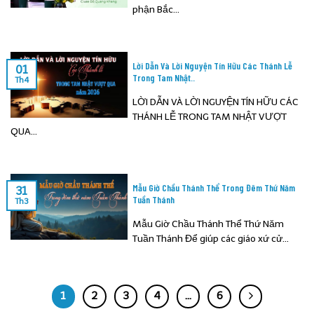
phận Bắc...
Lời Dẫn Và Lời Nguyện Tín Hữu Các Thánh Lễ
01
Trong Tam Nhật..
Th4
LỜI DẪN VÀ LỜI NGUYỆN TÍN HỮU CÁC
THÁNH LỄ TRONG TAM NHẬT VƯỢT
QUA...
Mẫu Giờ Chầu Thánh Thể Trong Đêm Thứ Năm
31
Tuần Thánh
Th3
Mẫu Giờ Chầu Thánh Thể Thứ Năm
Tuần Thánh Để giúp các giáo xứ cử...
1
2
3
4
…
6