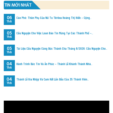
TIN MỚI NHẤT
06
Cáo Phó: Thân Phụ Của Nữ Tu Têrêxa Hoàng Thị Hiển – Cộng..
Th8
05
Cầu Nguyện Cho Việc Loan Báo Tin Mừng Tại Các Thành Phố –..
Th8
05
Tài Liệu Cầu Nguyện Cùng Đức Thánh Cha Tháng 8/2026: Cầu Nguyện Cho..
Th8
04
Hành Trình Đức Tin Và Ân Phúc – Thánh Lễ Khánh Thành Nhà..
Th8
04
Thánh Lễ Gia Nhập Và Cam Kết Lần Đầu Của 35 Thành Viên..
Th8