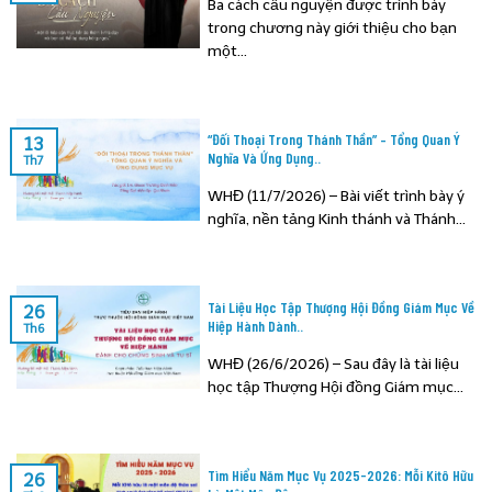
Ba cách cầu nguyện được trình bày
trong chương này giới thiệu cho bạn
một...
“Đối Thoại Trong Thánh Thần” – Tổng Quan Ý
13
Nghĩa Và Ứng Dụng..
Th7
WHĐ (11/7/2026) – Bài viết trình bày ý
nghĩa, nền tảng Kinh thánh và Thánh...
Tài Liệu Học Tập Thượng Hội Đồng Giám Mục Về
26
Hiệp Hành Dành..
Th6
WHĐ (26/6/2026) – Sau đây là tài liệu
học tập Thượng Hội đồng Giám mục...
Tìm Hiểu Năm Mục Vụ 2025-2026: Mỗi Kitô Hữu
26