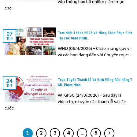
văn thông báo bổ nhiệm giám mục
cho...
Tam Nhật Thánh 2026 Và Mừng Chúa Phục Sinh
07
Tại Các Giáo Phận..
Th4
WHĐ (06/4/2026) – Chào mừng quý vị
và các bạn đang đến với Chuyên mục:...
Trực Tuyến Thánh Lễ Và Kính Viếng Đức Hồng Y
24
GB. Phạm Minh..
Th3
WTGPSG (24/3/2026) – Sau đây là
video trực tuyến các thánh lễ và các
cuộc...
1
2
3
4
…
6