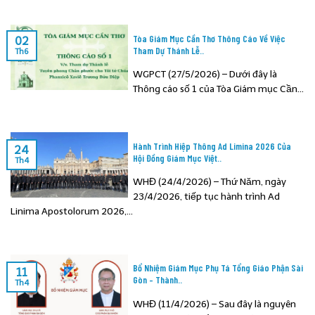
Tòa Giám Mục Cần Thơ Thông Cáo Về Việc
02
Tham Dự Thánh Lễ..
Th6
WGPCT (27/5/2026) – Dưới đây là
Thông cáo số 1 của Tòa Giám mục Cần...
Hành Trình Hiệp Thông Ad Limina 2026 Của
24
Hội Đồng Giám Mục Việt..
Th4
WHĐ (24/4/2026) – Thứ Năm, ngày
23/4/2026, tiếp tục hành trình Ad
Linima Apostolorum 2026,...
Bổ Nhiệm Giám Mục Phụ Tá Tổng Giáo Phận Sài
11
Gòn – Thành..
Th4
WHĐ (11/4/2026) – Sau đây là nguyên