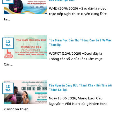
Th6
WHĐ (20/6/2026) – Sau dây là video
trực tiếp Nghi thức Tuyên xưng Đức
tin...
Tòa Giám Mục Cần Thơ Thông Cáo Số 2 Về Việc
13
Tham Dự..
Th6
WGPCT (12/6/2026) – Dưới đây là
Thông cáo số 2 của Tòa Giám mục
Cần...
Cầu Nguyện Cùng Đức Thánh Cha – Hồi Tâm Với
10
Thánh Ca Tại..
Th6
Ngày 19.06.2026, Mạng Lưới Cầu
Nguyện – Việt Nam cùng Nhóm Hợp
xướng và Thiện...