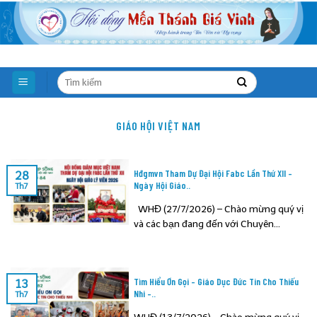
Skip
to
content
GIÁO HỘI VIỆT NAM
Hđgmvn Tham Dự Đại Hội Fabc Lần Thứ XII –
28
Ngày Hội Giáo..
Th7
WHĐ (27/7/2026) – Chào mừng quý vị
và các bạn đang đến với Chuyên...
Tìm Hiểu Ơn Gọi – Giáo Dục Đức Tin Cho Thiếu
13
Nhi –..
Th7