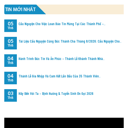
TIN MỚI NHẤT
05
Cầu Nguyện Cho Việc Loan Báo Tin Mừng Tại Các Thành Phố –..
Th8
05
Tài Liệu Cầu Nguyện Cùng Đức Thánh Cha Tháng 8/2026: Cầu Nguyện Cho..
Th8
04
Hành Trình Đức Tin Và Ân Phúc – Thánh Lễ Khánh Thành Nhà..
Th8
04
Thánh Lễ Gia Nhập Và Cam Kết Lần Đầu Của 35 Thành Viên..
Th8
03
Hãy Đến Với Ta – Định Hướng & Tuyển Sinh Ơn Gọi 2026
Th8