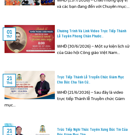
WHĐ (13/7/2026) – Chào mừng quý vị
và các bạn đang đến với Chuyên mục:...
Chương Trình Và Link Video Trực Tiếp Thánh
01
Lễ Tuyên Phong Chân Phước..
Th7
WHĐ (30/6/2026) – Một sự kiện lịch sử
của Giáo hội Công giáo Việt Nam...
Trực Tiếp Thánh Lễ Truyền Chức Giám Mục
21
Cho Đức Cha Tân Cử..
Th6
WHĐ (21/6/2026) – Sau đây là video
trực tiếp Thánh lễ Truyền chức Giám
mục...
Trức Tiếp Nghi Thức Tuyên Xưng Đức Tin Của
21
Đức Giám Mục Tân..