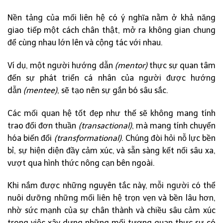
Nền tảng của mối liên hệ có ý nghĩa nằm ở khả năng
giao tiếp một cách chân thật, mở ra không gian chung
để cùng nhau lớn lên và cộng tác với nhau.
Ví dụ, một người hướng dẫn
(mentor)
thực sự quan tâm
đến sự phát triển cá nhân của người được hướng
dẫn
(mentee)
, sẽ tạo nên sự gắn bó sâu sắc.
Các mối quan hệ tốt đẹp như thế sẽ không mang tính
trao đổi đơn thuần
(transactional)
, mà mang tính chuyển
hóa biến đổi
(transformational)
. Chúng đòi hỏi nỗ lực bền
bỉ, sự hiện diện đầy cảm xúc, và sẵn sàng kết nối sâu xa,
vượt qua hình thức nông cạn bên ngoài.
Khi nắm được những nguyên tắc này, mỗi người có thể
nuôi dưỡng những mối liên hệ trọn vẹn và bền lâu hơn,
nhờ sức mạnh của sự chân thành và chiều sâu cảm xúc
trong việc xây dựng những mối tương quan thực sự có