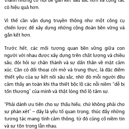
thành những cơ hội để gắn kết sâu sắc hơn và cộng tác
có hiệu quả hơn.
Vì thế cần vận dụng truyền thông như một công cụ
chiến lược để xây dựng những cộng đoàn bền vững và
gắn kết hơn.
Trước hết, các mối tương quan bền vững giữa con
người với nhau được xây dựng trên chất lượng và chiều
sâu, đòi hỏi sự chân thành và sự dấn thân về mặt cảm
xúc. Cần có đối thoại cởi mở và trung thực, là đặc điểm
thiết yếu của sự kết nối sâu sắc, nhờ đó mỗi người đều
cảm thấy an toàn khi tha thiết bộc lộ các nỗi niềm “dễ bị
tổn thương” của mình và thật lòng thổ lộ tâm sự.
“Phải dành ưu tiên cho sự thấu hiểu, chứ không phải cho
sự phán xét” – đây là yếu tố quan trọng, thúc đẩy những
tương tác mang tính cảm thông, từ đó củng cố niềm tin
và sự tôn trọng lẫn nhau.