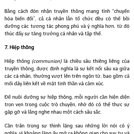
Bằng cách đón nhận truyền thông mang tính “chuyển
hóa biến đổi”, cả cá nhân lẫn tổ chức đều có thể bồi
dưỡng các tương tác phong phú và ý nghĩa hơn, từ đó
thúc đẩy sự tăng trưởng cá nhân và tập thể.
7. Hiệp thông
Hiệp thông
(communion)
là chiều sâu thiêng liêng của
truyền thông, được định nghĩa là sự kết nối sâu xa giữa
các cá nhân, thường vượt lên trên ngôn từ, bao gồm cả
mối dây liên kết về mặt tinh thần và cảm xúc.
Để nuôi dưỡng sự hiệp thông, mỗi người cần hiện diện
trọn vẹn trong cuộc trò chuyện, nhờ đó có thể thực sự
gặp gỡ và lắng nghe nhau một cách sâu sắc.
Cần trân trọng sự thinh lặng sau những lời nói có ý
nghĩa, vì khoảng lặng ấy mở ra không gian cho suy tư và