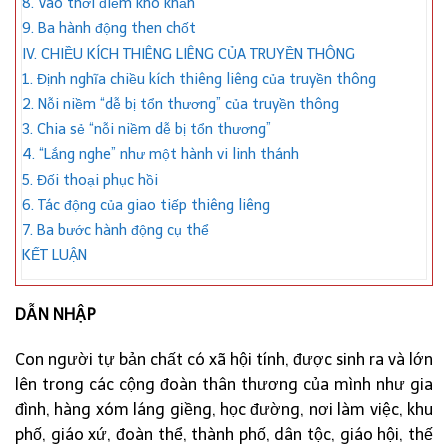
8. Vào thời điểm khó khăn
9. Ba hành động then chốt
IV. CHIỀU KÍCH THIÊNG LIÊNG CỦA TRUYỀN THÔNG
1. Định nghĩa chiều kích thiêng liêng của truyền thông
2. Nỗi niềm “dễ bị tổn thương” của truyền thông
3. Chia sẻ “nỗi niềm dễ bị tổn thương”
4. “Lắng nghe” như một hành vi linh thánh
5. Đối thoại phục hồi
6. Tác động của giao tiếp thiêng liêng
7. Ba bước hành động cụ thể
KẾT LUẬN
DẪN NHẬP
Con người tự bản chất có xã hội tính, được sinh ra và lớn
lên trong các cộng đoàn thân thương của mình như gia
đình, hàng xóm láng giềng, học đường, nơi làm việc, khu
phố, giáo xứ, đoàn thể, thành phố, dân tộc, giáo hội, thế