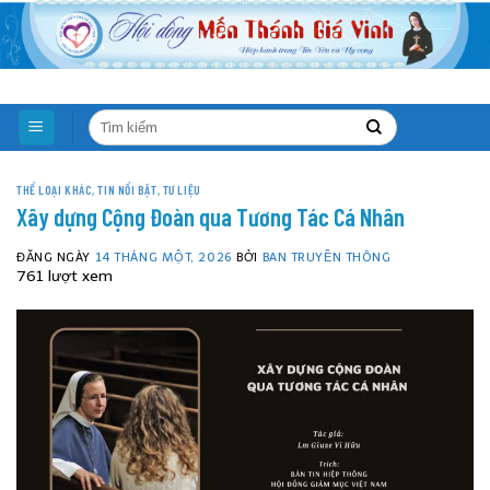
Skip
to
content
THỂ LOẠI KHÁC
,
TIN NỔI BẬT
,
TƯ LIỆU
Xây dựng Cộng Đoàn qua Tương Tác Cá Nhân
ĐĂNG NGÀY
14 THÁNG MỘT, 2026
BỞI
BAN TRUYỀN THÔNG
761 lượt xem