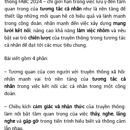
thông FABC 2024 – chỉ giới hạn trong việc lưu ý đến tầm
quan trọng của
tương tác cá nhân
như là nền tảng để
thiết lập những mối quan hệ có hiệu quả và lành mạnh
trong cộng đoàn, nhấn mạnh đến việc xây dựng
mạng
lưới kết nối
, nâng cao khả năng
làm việc nhóm
và nêu
bật vai trò
chiến lược
của truyền thông trong tương tác
cá nhân để đạt tới các mục tiêu chung.
Bài viết gồm 4 phần:
– Tương quan của con người với truyền thông xã hội:
nhấn mạnh vai trò nền tảng của
tương tác cá
nhân
trong việc kết nối các cá nhân trong một cộng
đoàn.
– Chiều kích
cảm giác và nhận thức
của truyền thông:
làm nổi bật tầm quan trọng của việc
thấy, nghe, lắng
nghe
và
gặp gỡ
trong tiến trình hiểu biết và thông cảm
lẫn nhau.