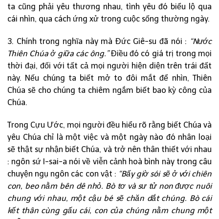
ta cũng phải yêu thương nhau, tình yêu đó biểu lộ qua
cái nhìn, qua cách ứng xử trong cuộc sống thường ngày.
3. Chính trong nghĩa này mà Đức Giê-su đã nói :
“Nước
Thiên Chúa ở giữa các ông.”
Điều đó có giá trị trong mọi
thời đại, đối với tất cả mọi người hiện diện trên trái đất
này. Nếu chúng ta biết mở to đôi mắt để nhìn, Thiên
Chúa sẽ cho chúng ta chiêm ngắm biết bao kỳ công của
Chúa.
Trong Cựu Ước, mọi người đều hiểu rõ rằng biết Chúa và
yêu Chúa chỉ là một việc và một ngày nào đó nhân loại
sẽ thật sự nhận biết Chúa, và trở nên thân thiết với nhau
: ngôn sứ I-sai-a nói về viễn cảnh hoà bình này trong câu
chuyện ngụ ngôn các con vật :
“Bấy giờ sói sẽ ở với chiên
con, beo nằm bên dê nhỏ. Bò tơ và sư tử non được nuôi
chung với nhau, một cậu bé sẽ chăn dắt chúng. Bò cái
kết thân cùng gấu cái, con của chúng nằm chung một