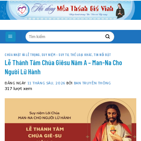
Skip
to
content
CHÚA NHẬT VÀ LỄ TRỌNG
,
SUY NIỆM - SUY TƯ
,
THỂ LOẠI KHÁC
,
TIN NỔI BẬT
Lễ Thánh Tâm Chúa Giêsu Năm A – Man-Na Cho
Người Lữ Hành
ĐĂNG NGÀY
11 THÁNG SÁU, 2026
BỞI
BAN TRUYỀN THÔNG
317 lượt xem