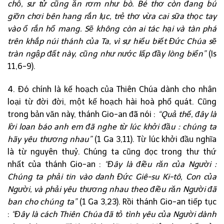
chỗ, sư tử cũng ăn rơm như bò. Bé thơ còn đang bú
giỡn chơi bên hang rắn lục, trẻ thơ vừa cai sữa thọc tay
vào ổ rắn hổ mang. Sẽ không còn ai tác hại và tàn phá
trên khắp núi thánh của Ta, vì sự hiểu biết Đức Chúa sẽ
tràn ngập đất này, cũng như nước lấp đầy lòng biển”
(Is
11,6-9).
4. Đó chính là kế hoạch của Thiên Chúa dành cho nhân
loại từ đời đời, một kế hoạch hài hoà phổ quát. Cũng
trong bản văn này, thánh Gio-an đã nói :
“Quả thế, đây là
lời loan báo anh em đã nghe từ lúc khởi đầu : chúng ta
hãy yêu thương nhau”
(1 Ga 3,11). Từ lúc khởi đầu nghĩa
là từ nguyên thuỷ. Chúng ta cũng đọc trong thư thứ
nhất của thánh Gio-an :
“Đây là điều răn của Người :
Chúng ta phải tin vào danh Đức Giê-su Ki-tô, Con của
Người, và phải yêu thương nhau theo điều răn Người đã
ban cho chúng ta”
(1 Ga 3,23). Rồi thánh Gio-an tiếp tục
:
“Đây là cách Thiên Chúa đã tỏ tình yêu của Người dành