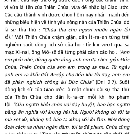
vì vừa là tên của Thiên Chúa, vừa để nhắc lại Giao ước.
Các câu thánh vịnh được chọn hôm nay nhấn mạnh đến
những biểu hiện về tình yêu nồng nàn của Thiên Chúa, đó
là sự tha thứ :
“Chúa tha cho ngươi muôn ngàn tội
lỗi.”
Một Thiên Chúa chậm giận, dân Ít-ra-en từng trải
nghiệm suốt dòng lịch sử của họ : từ khi vượt qua sa
mạc Xi-nai, ông Mô-sê đã từng phải cảnh cáo họ :
“Anh
em phải nhớ, đừng quên rằng anh em đã chọc giận Đức
Chúa, Thiên Chúa của anh em, trong sa mạc. Từ ngày
anh em ra khỏi đất Ai-cập cho đến khi tới đây, anh em
đã phản nghịch chống lại Đức Chúa”
(Đnl 9,7). Suốt
dòng lịch sử của Giao ước là một chuỗi dài sự tha thứ
của Thiên Chúa cho dân Ít-ra-en mỗi khi họ phạm
tội.
“Cứu ngươi khỏi chôn vùi đáy huyệt, bao bọc ngươi
bằng ân nghĩa với lượng hải hà. Người không cứ tội ta
mà xét xử, không trả báo ta xứng với lỗi lầm. Như đông
đoài cách xa nhau ngàn dặm, tội ta đã phạm, Chúa cũng