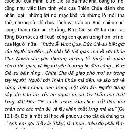
cuộc đời của mình, Đức Giê-su đã mặc khải bằng lời nói
cũng như việc làm tình yêu của Thiên Chúa dành cho
nhân loại : những lời nói mặc khải và những lời nói tha
thứ, những cử chỉ chữa lành và trấn an. Buổi chiều cuối
cùng, thánh Gio-an kể rằng, Đức Giê-su để lại cho các
Tông Đồ một cử chỉ cuối cùng còn quan trọng hơn lời nói
của Người nữa :
“Trước lễ Vượt Qua, Đức Giê-su biết giờ
của Người đã đến, giờ phải bỏ thế gian mà về với Chúa
Cha. Người vẫn yêu thương những kẻ thuộc về mình
còn ở thế gian, và Người yêu thương họ đến cùng … Đức
Giê-su biết rằng : Chúa Cha đã giao phó mọi sự trong
tay Người, Người bởi Thiên Chúa mà đến, và sắp trở về
cùng Thiên Chúa, nên trong một bữa ăn, Người đứng
dậy, rời bàn ăn, cởi áo ngoài ra, và lấy khăn mà thắt
lưng. Rồi Đức Giê-su đổ nước vào chậu, bắt đầu rửa
chân cho các môn đệ và lấy khăn thắt lưng mà lau”
(Ga
13,1-5). Đó là một bài học về phục vụ cho tất cả chúng ta
: “
Anh em gọi Thầy là ‘Thầy’, là ‘Chúa’, điều đó phải lắm,