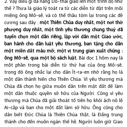
2. Vậy điều gì đã nâng Do-thái giáo lên một trình độ như
thế ? Thưa là giáo lý toát ra từ các diễn từ đặt trên môi
miệng ông Mô-sê, và có thể thâu tóm lại trong các đề
cương sau đây :
một Thiên Chúa duy nhất, một nơi thờ
phượng duy nhất, một tình yêu thương chung thuỷ đã
tuyển chọn một dân riêng, lập với dân một Giao ước,
ban hành cho dân luật yêu thương, ban tặng cho dân
một miền đất màu mỡ, một vị trung gian xuất chúng :
ông Mô-sê, qua một bộ sách luật.
Bài đọc 1 hôm nay là
một phần trong bài diễn từ thứ hai của ông Mô-sê,
trong đó ông nhắc lại cho dân Ít-ra-en nhớ rằng họ là
một dân thánh hiến cho Thiên Chúa. Vì yêu thương mà
Chúa đã chọn họ giữa muôn dân trên mặt đất để làm
một dân thuộc quyền sở hữu của Người. Cũng vì yêu
thương mà Chúa đã giải thoát tổ tiên họ khỏi ách nô lệ
Ai-cập và ban cho một đất làm sở hữu. Ông cũng cho
dân biết Đức Chúa là Thiên Chúa thật, là Đấng trung
thành cho đến muôn ngàn thế hệ. Người luôn giữ Giao