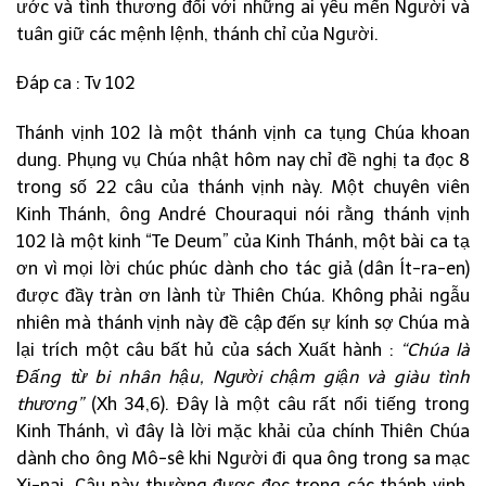
ước và tình thương đối với những ai yêu mến Người và
tuân giữ các mệnh lệnh, thánh chỉ của Người.
Đáp ca : Tv 102
Thánh vịnh 102 là một thánh vịnh ca tụng Chúa khoan
dung. Phụng vụ Chúa nhật hôm nay chỉ đề nghị ta đọc 8
trong số 22 câu của thánh vịnh này. Một chuyên viên
Kinh Thánh, ông André Chouraqui nói rằng thánh vịnh
102 là một kinh “Te Deum” của Kinh Thánh, một bài ca tạ
ơn vì mọi lời chúc phúc dành cho tác giả (dân Ít-ra-en)
được đầy tràn ơn lành từ Thiên Chúa. Không phải ngẫu
nhiên mà thánh vịnh này đề cập đến sự kính sợ Chúa mà
lại trích một câu bất hủ của sách Xuất hành :
“Chúa là
Đấng từ bi nhân hậu, Người chậm giận và giàu tình
thương”
(Xh 34,6). Đây là một câu rất nổi tiếng trong
Kinh Thánh, vì đây là lời mặc khải của chính Thiên Chúa
dành cho ông Mô-sê khi Người đi qua ông trong sa mạc
Xi-nai. Câu này thường được đọc trong các thánh vịnh,