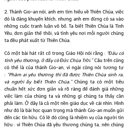
2. Thánh Gio-an nói, anh em tìm hiểu về Thiên Chúa, việc
đó là đáng khuyến khích, nhưng anh em đừng có sa vào
những cuộc tranh luận vô bổ. Ta biết Thiên Chúa là Tình
Yêu, đơn giản thế thôi, và tình yêu nơi mỗi người chúng
ta đều phát xuất từ Thiên Chúa.
Có một bài hát rất cổ trong Giáo Hội nói rằng :
“Đâu có
tình yêu thương, ở đấy có Đức Chúa Trời.”
Câu trên cũng
có thể là của thánh Gio-an, vì ngài cũng nói tương tự
:
“Phàm ai yêu thương thì đã được Thiên Chúa sinh ra,
và người ấy biết Thiên Chúa.”
Chúng ta có một tiêu
chuẩn hết sức đơn giản và rõ ràng để đánh giá những
việc làm của chúng ta và những gì chúng ta thấy cần
phải làm. Ở đây là cả một nền giáo dục về cái nhìn. Hình
như đó là bài học quan trọng mà thánh Gio-an muốn gửi
đến các tín hữu. Có lẽ đó cũng là nhiệm vụ của người tín
hữu : vì Thiên Chúa đã yêu thương chúng ta, nên chúng