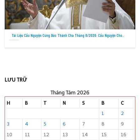
Tài Liệu Cầu Nguyện Cùng Đức Thánh Cha Tháng 8/2026: Cầu Nguyện Cho..
LƯU TRỮ
Tháng Tám 2026
H
B
T
N
S
B
C
1
2
3
4
5
6
7
8
9
10
11
12
13
14
15
16