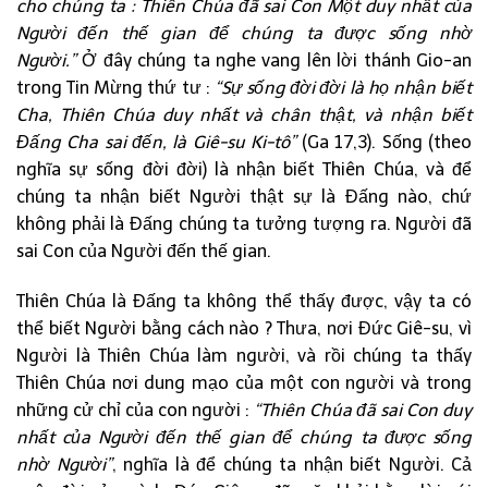
cho chúng ta : Thiên Chúa đã sai Con Một duy nhất của
Người đến thế gian để chúng ta được sống nhờ
Người.”
Ở đây chúng ta nghe vang lên lời thánh Gio-an
trong Tin Mừng thứ tư :
“Sự sống đời đời là họ nhận biết
Cha, Thiên Chúa duy nhất và chân thật, và nhận biết
Đấng Cha sai đến, là Giê-su Ki-tô”
(Ga 17,3). Sống (theo
nghĩa sự sống đời đời) là nhận biết Thiên Chúa, và để
chúng ta nhận biết Người thật sự là Đấng nào, chứ
không phải là Đấng chúng ta tưởng tượng ra. Người đã
sai Con của Người đến thế gian.
Thiên Chúa là Đấng ta không thể thấy được, vậy ta có
thể biết Người bằng cách nào ? Thưa, nơi Đức Giê-su, vì
Người là Thiên Chúa làm người, và rồi chúng ta thấy
Thiên Chúa nơi dung mạo của một con người và trong
những cử chỉ của con người :
“Thiên Chúa đã sai Con duy
nhất của Người đến thế gian để chúng ta được sống
nhờ Người”
, nghĩa là để chúng ta nhận biết Người. Cả