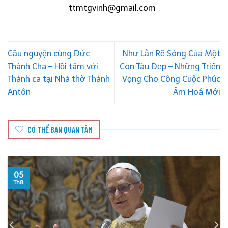
ttmtgvinh@gmail.com
Cầu nguyện cùng Đức
Như Lằn Rẽ Sóng Của Một
Thánh Cha – Hồi tâm với
Con Tàu Đẹp – Những Triển
Thánh ca tại Nhà thờ Thánh
Vọng Cho Công Cuộc Phúc
Antôn
Âm Hoá Mới
CÓ THỂ BẠN QUAN TÂM
05
Th8