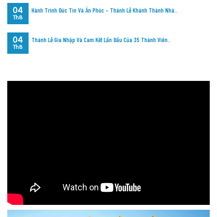
04
Hành Trình Đức Tin Và Ân Phúc – Thánh Lễ Khánh Thành Nhà..
Th8
04
Thánh Lễ Gia Nhập Và Cam Kết Lần Đầu Của 35 Thành Viên..
Th8