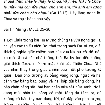
vì quả thật, Thầy là Thầy, là Chúa. Vậy nếu Thầy là Chúa,
là Thầy mà còn rửa chân cho anh em, thì anh em cũng
phải rửa chân cho nhau”
(Ga 13,13). Hãy lắng nghe lời
Chúa và thực hành như vậy.
Bài Tin Mừng : Mt 11,25-30
1. Lời Chúa trong bài Tin Mừng chúng ta vừa nghe gợi lại
chuyện các thiếu niên Do-thái trong sách Đa-ni-en, giải
thích ý nghĩa giấc chiêm bao của vua Na-bu-cô-đô-nô-
xo mà tất cả các nhà thông thái Ba-by-lon đều không
giải thích được, nhờ ơn mặc khải của Thiên Chúa. Nhà
vua nhìn thấy trong giấc chiêm bao một pho tượng kỳ
quái : Đầu pho tượng ấy bằng vàng ròng, ngực và hai
cánh tay bằng bạc, bụng và hai bắp đùi bằng đồng, hai
bắp chân bằng sắt, hai bàn chân nửa sắt nửa sành. Ngài
đang mải nhìn thì bỗng có một tảng đá tách ra, dù
không có bàn tay nào đụng tới, nó đập vào pho tượng
trúng hai chân nửa sắt nửa sành khiến hai bàn chân vỡ