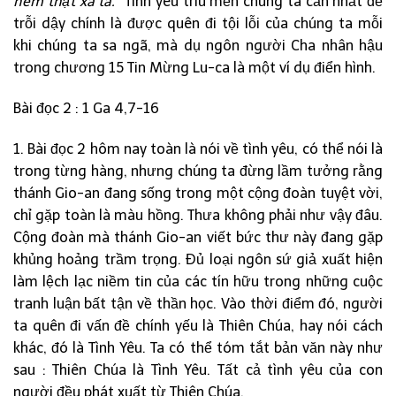
ném thật xa ta.”
Tình yêu trìu mến chúng ta cần nhất để
trỗi dậy chính là được quên đi tội lỗi của chúng ta mỗi
khi chúng ta sa ngã, mà dụ ngôn người Cha nhân hậu
trong chương 15 Tin Mừng Lu-ca là một ví dụ điển hình.
Bài đọc 2 : 1 Ga 4,7-16
1. Bài đọc 2 hôm nay toàn là nói về tình yêu, có thể nói là
trong từng hàng, nhưng chúng ta đừng lầm tưởng rằng
thánh Gio-an đang sống trong một cộng đoàn tuyệt vời,
chỉ gặp toàn là màu hồng. Thưa không phải như vậy đâu.
Cộng đoàn mà thánh Gio-an viết bức thư này đang gặp
khủng hoảng trầm trọng. Đủ loại ngôn sứ giả xuất hiện
làm lệch lạc niềm tin của các tín hữu trong những cuộc
tranh luận bất tận về thần học. Vào thời điểm đó, người
ta quên đi vấn đề chính yếu là Thiên Chúa, hay nói cách
khác, đó là Tình Yêu. Ta có thể tóm tắt bản văn này như
sau : Thiên Chúa là Tình Yêu. Tất cả tình yêu của con
người đều phát xuất từ Thiên Chúa.