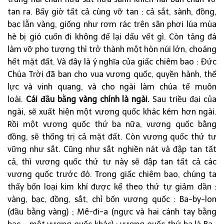
tan ra. Bấy giờ tất cả cùng vỡ tan : cả sắt, sành, đồng,
bạc lẫn vàng, giống như rơm rác trên sân phơi lúa mùa
hè bị gió cuốn đi không để lại dấu vết gì. Còn tảng đá
làm vỡ pho tượng thì trở thành một hòn núi lớn, choáng
hết mặt đất. Và đây là ý nghĩa của giấc chiêm bao : Đức
Chúa Trời đã ban cho vua vương quốc, quyền hành, thế
lực và vinh quang, và cho ngài làm chúa tể muôn
loài.
Cái đầu bằng vàng chính là ngài.
Sau triều đại của
ngài, sẽ xuất hiện một vương quốc khác kém hơn ngài.
Rồi một vương quốc thứ ba nữa, vương quốc bằng
đồng, sẽ thống trị cả mặt đất. Còn vương quốc thứ tư
vững như sắt. Cũng như sắt nghiền nát và đập tan tất
cả, thì vương quốc thứ tư này sẽ đập tan tất cả các
vương quốc trước đó. Trong giấc chiêm bao, chúng ta
thấy bốn loại kim khí được kể theo thứ tự giảm dần :
vàng, bạc, đồng, sắt, chỉ bốn vương quốc : Ba-by-lon
(đầu bằng vàng) ; Mê-đi-a (ngực và hai cánh tay bằng