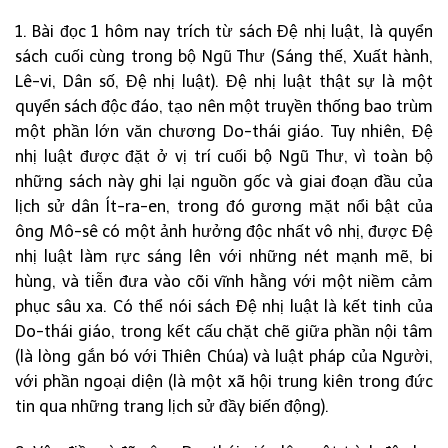
1. Bài đọc 1 hôm nay trích từ sách Đệ nhị luật, là quyển
sách cuối cùng trong bộ Ngũ Thư (Sáng thế, Xuất hành,
Lê-vi, Dân số, Đệ nhị luật). Đệ nhị luật thật sự là một
quyển sách độc đáo, tạo nên một truyền thống bao trùm
một phần lớn văn chương Do-thái giáo. Tuy nhiên, Đệ
nhị luật được đặt ở vị trí cuối bộ Ngũ Thư, vì toàn bộ
những sách này ghi lại nguồn gốc và giai đoạn đầu của
lịch sử dân Ít-ra-en, trong đó gương mặt nổi bật của
ông Mô-sê có một ảnh hưởng độc nhất vô nhị, được Đệ
nhị luật làm rực sáng lên với những nét mạnh mẽ, bi
hùng, và tiễn đưa vào cõi vĩnh hằng với một niềm cảm
phục sâu xa. Có thể nói sách Đệ nhị luật là kết tinh của
Do-thái giáo, trong kết cấu chặt chẽ giữa phần nội tâm
(là lòng gắn bó với Thiên Chúa) và luật pháp của Người,
với phần ngoại diện (là một xã hội trung kiên trong đức
tin qua những trang lịch sử đầy biến động).