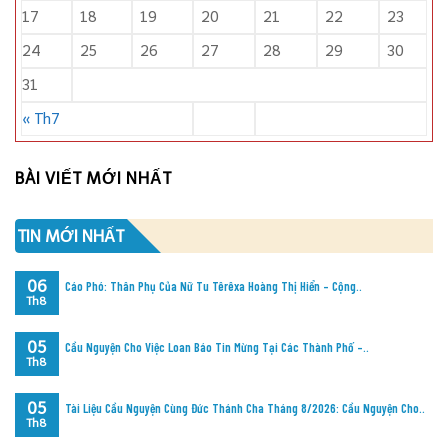
17
18
19
20
21
22
23
24
25
26
27
28
29
30
31
« Th7
BÀI VIẾT MỚI NHẤT
TIN MỚI NHẤT
06
Cáo Phó: Thân Phụ Của Nữ Tu Têrêxa Hoàng Thị Hiển – Cộng..
Th8
05
Cầu Nguyện Cho Việc Loan Báo Tin Mừng Tại Các Thành Phố –..
Th8
05
Tài Liệu Cầu Nguyện Cùng Đức Thánh Cha Tháng 8/2026: Cầu Nguyện Cho..
Th8