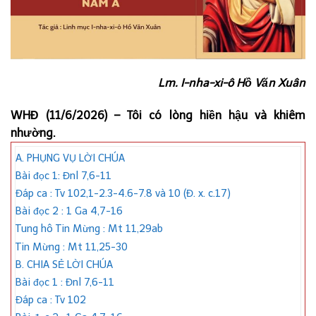
Lm. I-nha-xi-ô Hồ Văn Xuân
WHĐ (11/6/2026) – Tôi có lòng hiền hậu và khiêm
nhường.
A. PHỤNG VỤ LỜI CHÚA
Bài đọc 1: Đnl 7,6-11
Đáp ca : Tv 102,1-2.3-4.6-7.8 và 10 (Đ. x. c.17)
Bài đọc 2 : 1 Ga 4,7-16
Tung hô Tin Mừng : Mt 11,29ab
Tin Mừng : Mt 11,25-30
B. CHIA SẺ LỜI CHÚA
Bài đọc 1 : Đnl 7,6-11
Đáp ca : Tv 102