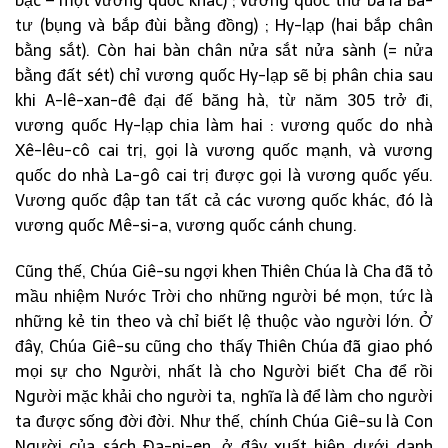
bạc – một vương quốc khác) ; vương quốc thứ ba là Ba-
tư (bụng và bắp đùi bằng đồng) ; Hy-lạp (hai bắp chân
bằng sắt). Còn hai bàn chân nửa sắt nửa sành (= nửa
bằng đất sét) chỉ vương quốc Hy-lạp sẽ bị phân chia sau
khi A-lê-xan-đê đại đế băng hà, từ năm 305 trở đi,
vương quốc Hy-lạp chia làm hai : vương quốc do nhà
Xê-lêu-cô cai trị, gọi là vương quốc mạnh, và vương
quốc do nhà La-gô cai trị được gọi là vương quốc yếu.
Vương quốc đập tan tất cả các vương quốc khác, đó là
vương quốc Mê-si-a, vương quốc cánh chung.
Cũng thế, Chúa Giê-su ngợi khen Thiên Chúa là Cha đã tỏ
mầu nhiệm Nước Trời cho những người bé mọn, tức là
những kẻ tin theo và chỉ biết lệ thuộc vào người lớn. Ở
đây, Chúa Giê-su cũng cho thấy Thiên Chúa đã giao phó
mọi sự cho Người, nhất là cho Người biết Cha để rồi
Người mặc khải cho người ta, nghĩa là để làm cho người
ta được sống đời đời. Như thế, chính Chúa Giê-su là Con
Người của sách Đa-ni-en, ở đây xuất hiện dưới danh