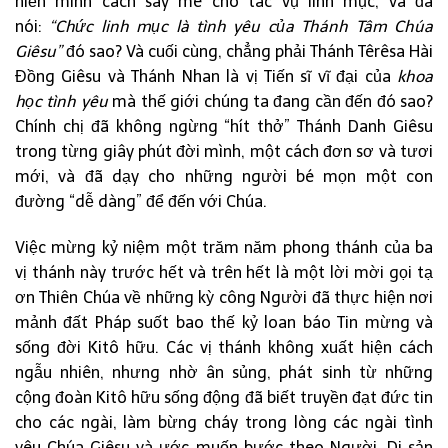
hiến mình cách say mê cho tác vụ linh mục, và đã
nói:
“Chức linh mục là tình yêu của Thánh Tâm Chúa
Giêsu”
đó sao? Và cuối cùng, chẳng phải Thánh Têrêsa Hài
Đồng Giêsu và Thánh Nhan là vị Tiến sĩ vĩ đại của
khoa
học tình yêu
mà thế giới chúng ta đang cần đến đó sao?
Chính chị đã không ngừng “hít thở” Thánh Danh Giêsu
trong từng giây phút đời mình, một cách đơn sơ và tươi
mới, và đã dạy cho những người bé mọn một con
đường “dễ dàng” để đến với Chúa.
Việc mừng kỷ niệm một trăm năm phong thánh của ba
vị thánh này trước hết và trên hết là một lời mời gọi tạ
ơn Thiên Chúa về những kỳ công Người đã thực hiện nơi
mảnh đất Pháp suốt bao thế kỷ loan báo Tin mừng và
sống đời Kitô hữu. Các vị thánh không xuất hiện cách
ngẫu nhiên, nhưng nhờ ân sủng, phát sinh từ những
cộng đoàn Kitô hữu sống động đã biết truyền đạt đức tin
cho các ngài, làm bừng cháy trong lòng các ngài tình
yêu Chúa Giêsu và ước muốn bước theo Người. Di sản