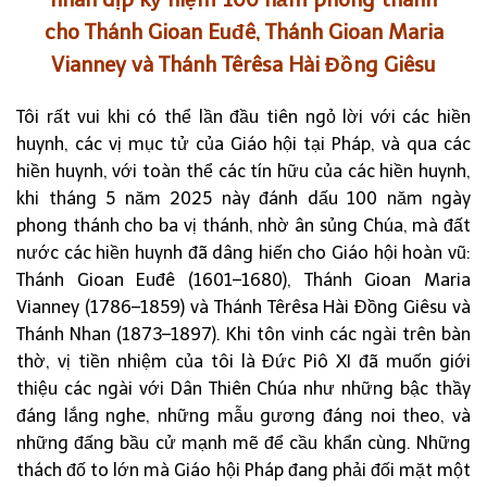
cho Thánh Gioan Euđê, Thánh Gioan Maria
Vianney và Thánh Têrêsa Hài Đồng Giêsu
Tôi rất vui khi có thể lần đầu tiên ngỏ lời với các hiền
huynh, các vị mục tử của Giáo hội tại Pháp, và qua các
hiền huynh, với toàn thể các tín hữu của các hiền huynh,
khi tháng 5 năm 2025 này đánh dấu 100 năm ngày
phong thánh cho ba vị thánh, nhờ ân sủng Chúa, mà đất
nước các hiền huynh đã dâng hiến cho Giáo hội hoàn vũ:
Thánh Gioan Euđê (1601–1680), Thánh Gioan Maria
Vianney (1786–1859) và Thánh Têrêsa Hài Đồng Giêsu và
Thánh Nhan (1873–1897). Khi tôn vinh các ngài trên bàn
thờ, vị tiền nhiệm của tôi là Đức Piô XI đã muốn giới
thiệu các ngài với Dân Thiên Chúa như những bậc thầy
đáng lắng nghe, những mẫu gương đáng noi theo, và
những đấng bầu cử mạnh mẽ để cầu khẩn cùng. Những
thách đố to lớn mà Giáo hội Pháp đang phải đối mặt một