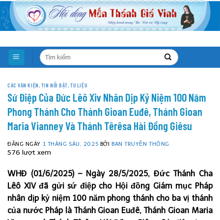
Skip
to
content
CÁC VĂN KIỆN
,
TIN NỔI BẬT
,
TƯ LIỆU
Sứ Điệp Của Đức Lêô Xiv Nhân Dịp Kỷ Niệm 100 Năm
Phong Thánh Cho Thánh Gioan Euđê, Thánh Gioan
Maria Vianney Và Thánh Têrêsa Hài Đồng Giêsu
ĐĂNG NGÀY
1 THÁNG SÁU, 2025
BỞI
BAN TRUYỀN THÔNG
576 lượt xem
WHĐ (01/6/2025) – Ngày 28/5/2025, Đức Thánh Cha
Lêô XIV đã gửi sứ điệp cho Hội đồng Giám mục Pháp
nhân dịp kỷ niệm 100 năm phong thánh cho ba vị thánh
của nước Pháp là Thánh Gioan Euđê, Thánh Gioan Maria