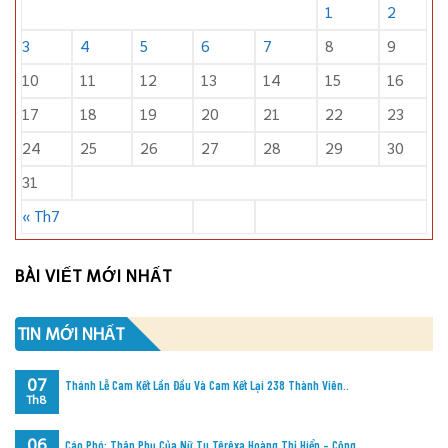
1
2
3
4
5
6
7
8
9
10
11
12
13
14
15
16
17
18
19
20
21
22
23
24
25
26
27
28
29
30
31
« Th7
BÀI VIẾT MỚI NHẤT
TIN MỚI NHẤT
07
Thánh Lễ Cam Kết Lần Đầu Và Cam Kết Lại 238 Thành Viên..
Th8
06
Cáo Phó: Thân Phụ Của Nữ Tu Têrêxa Hoàng Thị Hiển – Cộng..