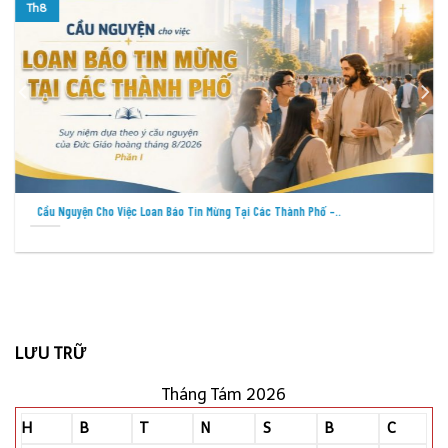
Th8
Cầu Nguyện Cho Việc Loan Báo Tin Mừng Tại Các Thành Phố –..
LƯU TRỮ
Tháng Tám 2026
H
B
T
N
S
B
C