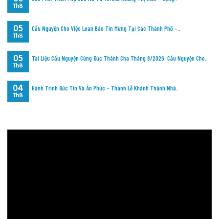
Th8
05
Cầu Nguyện Cho Việc Loan Báo Tin Mừng Tại Các Thành Phố –..
Th8
05
Tài Liệu Cầu Nguyện Cùng Đức Thánh Cha Tháng 8/2026: Cầu Nguyện Cho..
Th8
04
Hành Trình Đức Tin Và Ân Phúc – Thánh Lễ Khánh Thành Nhà..
Th8