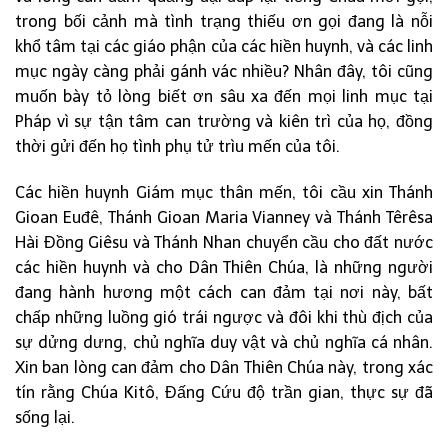
trong bối cảnh mà tình trạng thiếu ơn gọi đang là nỗi
khổ tâm tại các giáo phận của các hiền huynh, và các linh
mục ngày càng phải gánh vác nhiều? Nhân đây, tôi cũng
muốn bày tỏ lòng biết ơn sâu xa đến mọi linh mục tại
Pháp vì sự tận tâm can trường và kiên trì của họ, đồng
thời gửi đến họ tình phụ tử trìu mến của tôi.
Các hiền huynh Giám mục thân mến, tôi cầu xin Thánh
Gioan Euđê, Thánh Gioan Maria Vianney và Thánh Têrêsa
Hài Đồng Giêsu và Thánh Nhan chuyển cầu cho đất nước
các hiền huynh và cho Dân Thiên Chúa, là những người
đang hành hương một cách can đảm tại nơi này, bất
chấp những luồng gió trái ngược và đôi khi thù địch của
sự dửng dưng, chủ nghĩa duy vật và chủ nghĩa cá nhân.
Xin ban lòng can đảm cho Dân Thiên Chúa này, trong xác
tín rằng Chúa Kitô, Đấng Cứu độ trần gian, thực sự đã
sống lại.