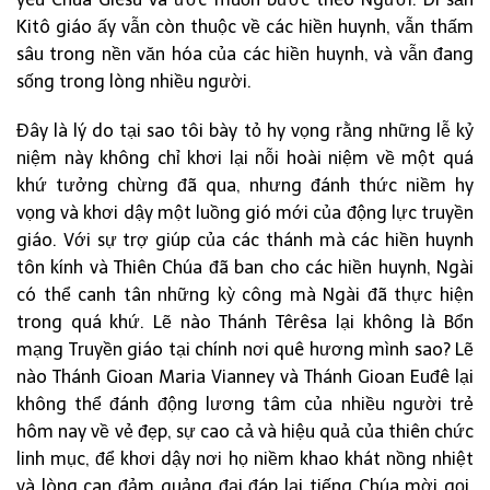
Kitô giáo ấy vẫn còn thuộc về các hiền huynh, vẫn thấm
sâu trong nền văn hóa của các hiền huynh, và vẫn đang
sống trong lòng nhiều người.
Đây là lý do tại sao tôi bày tỏ hy vọng rằng những lễ kỷ
niệm này không chỉ khơi lại nỗi hoài niệm về một quá
khứ tưởng chừng đã qua, nhưng đánh thức niềm hy
vọng và khơi dậy một luồng gió mới của động lực truyền
giáo. Với sự trợ giúp của các thánh mà các hiền huynh
tôn kính và Thiên Chúa đã ban cho các hiền huynh, Ngài
có thể canh tân những kỳ công mà Ngài đã thực hiện
trong quá khứ. Lẽ nào Thánh Têrêsa lại không là Bổn
mạng Truyền giáo tại chính nơi quê hương mình sao? Lẽ
nào Thánh Gioan Maria Vianney và Thánh Gioan Euđê lại
không thể đánh động lương tâm của nhiều người trẻ
hôm nay về vẻ đẹp, sự cao cả và hiệu quả của thiên chức
linh mục, để khơi dậy nơi họ niềm khao khát nồng nhiệt
và lòng can đảm quảng đại đáp lại tiếng Chúa mời gọi,