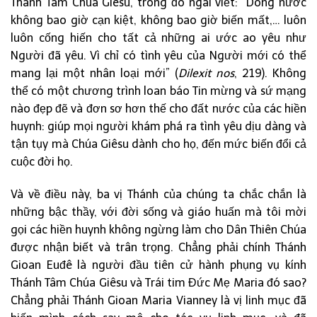
Thánh Tâm Chúa Giêsu, trong đó ngài viết: “Dòng nước
không bao giờ cạn kiệt, không bao giờ biến mất,… luôn
luôn cống hiến cho tất cả những ai ước ao yêu như
Người đã yêu. Vì chỉ có tình yêu của Người mới có thể
mang lại một nhân loại mới” (
Dilexit nos
, 219). Không
thể có một chương trình loan báo Tin mừng và sứ mạng
nào đẹp đẽ và đơn sơ hơn thế cho đất nước của các hiền
huynh: giúp mọi người khám phá ra tình yêu dịu dàng và
tận tụy mà Chúa Giêsu dành cho họ, đến mức biến đổi cả
cuộc đời họ.
Và về điều này, ba vị Thánh của chúng ta chắc chắn là
những bậc thầy, với đời sống và giáo huấn mà tôi mời
gọi các hiền huynh không ngừng làm cho Dân Thiên Chúa
được nhận biết và trân trọng. Chẳng phải chính Thánh
Gioan Euđê là người đầu tiên cử hành phụng vụ kính
Thánh Tâm Chúa Giêsu và Trái tim Đức Mẹ Maria đó sao?
Chẳng phải Thánh Gioan Maria Vianney là vị linh mục đã