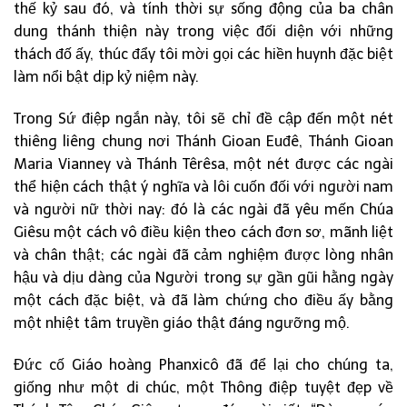
thế kỷ sau đó, và tính thời sự sống động của ba chân
dung thánh thiện này trong việc đối diện với những
thách đố ấy, thúc đẩy tôi mời gọi các hiền huynh đặc biệt
làm nổi bật dịp kỷ niệm này.
Trong Sứ điệp ngắn này, tôi sẽ chỉ đề cập đến một nét
thiêng liêng chung nơi Thánh Gioan Euđê, Thánh Gioan
Maria Vianney và Thánh Têrêsa, một nét được các ngài
thể hiện cách thật ý nghĩa và lôi cuốn đối với người nam
và người nữ thời nay: đó là các ngài đã yêu mến Chúa
Giêsu một cách vô điều kiện theo cách đơn sơ, mãnh liệt
và chân thật; các ngài đã cảm nghiệm được lòng nhân
hậu và dịu dàng của Người trong sự gần gũi hằng ngày
một cách đặc biệt, và đã làm chứng cho điều ấy bằng
một nhiệt tâm truyền giáo thật đáng ngưỡng mộ.
Đức cố Giáo hoàng Phanxicô đã để lại cho chúng ta,
giống như một di chúc, một Thông điệp tuyệt đẹp về