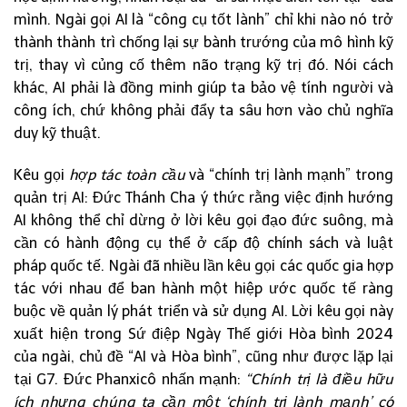
mình. Ngài gọi AI là “công cụ tốt lành” chỉ khi nào nó trở
thành thành trì chống lại sự bành trướng của mô hình kỹ
trị, thay vì củng cố thêm não trạng kỹ trị đó. Nói cách
khác, AI phải là đồng minh giúp ta bảo vệ tính người và
công ích, chứ không phải đẩy ta sâu hơn vào chủ nghĩa
duy kỹ thuật.
Kêu gọi
hợp tác toàn cầu
và “chính trị lành mạnh” trong
quản trị AI: Đức Thánh Cha ý thức rằng việc định hướng
AI không thể chỉ dừng ở lời kêu gọi đạo đức suông, mà
cần có hành động cụ thể ở cấp độ chính sách và luật
pháp quốc tế. Ngài đã nhiều lần kêu gọi các quốc gia hợp
tác với nhau để ban hành một hiệp ước quốc tế ràng
buộc về quản lý phát triển và sử dụng AI. Lời kêu gọi này
xuất hiện trong Sứ điệp Ngày Thế giới Hòa bình 2024
của ngài, chủ đề “AI và Hòa bình”, cũng như được lặp lại
tại G7. Đức Phanxicô nhấn mạnh:
“Chính trị là điều hữu
ích nhưng chúng ta cần một ‘chính trị lành mạnh’ có