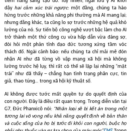
tiềm năng sáng tạo đó. Tuy nhiên, ngài lưu ý AI khơi
dậy
hai cảm xúc trái ngược
: một đằng, chúng ta hào
hứng trước những khả năng phi thường mà AI mang lại;
nhưng đằng khác, ta cũng lo sợ trước những hệ quả khó
lường của nó. Sự tiến bộ công nghệ vượt bậc làm cho AI
trở thành một thứ công cụ vừa hấp dẫn vừa đáng sợ,
đòi hỏi một phản tỉnh đạo đức tương xứng tầm vóc
thách đố. Ngài cảnh báo: nếu chúng ta chỉ mải mê đón
nhận AI như đã từng vồ vập mạng xã hội mà không
lường trước hệ lụy, thì rất có thể sẽ lặp lại những “mặt
trái” như đã thấy – chẳng hạn tình trạng phân cực, tin
giả, thao túng… trong xã hội kỹ thuật số.
AI không được tước mất quyền tự do quyết định của
con người. Đây là điều rất quan trọng. Trong diễn văn tại
G7, Đức Phanxicô nói:
“Nhân loại sẽ bị kết án trong một
tương lai vô vọng nếu khả năng quyết định về bản thân
và cuộc sống của họ bị tước đi khỏi con người, buộc họ
phải phụ thuộc vào sự lựa chọn của máy móc”
[24]
. Trong