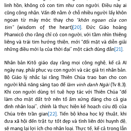
linh hồn, không có con tim như con người. Điều này ai
cũng công nhận. Vấn đề nằm ở chỗ nhiều người lấy khôn
ngoan từ máy móc thay cho
“khôn ngoan của con
tim”
(wisdom of the heart)
[20]
. Đức Giáo hoàng
Phanxicô cho rằng chỉ có con người, với tầm nhìn thiêng
liêng và trái tim hướng thiện, mới “đối mặt và diễn giải
những điều mới lạ của thời đại” một cách đúng đắn
[21]
.
Nhân bản Kitô giáo dạy rằng mọi công nghệ, kể cả AI
ngày nay, phải phục vụ con người và các giá trị nhân bản.
Bộ Giáo lý nhắc lại rằng Thiên Chúa trao ban cho con
người khả năng sáng tạo để
làm vinh danh
Ngài
(Tv 8,3).
Khi con người dùng trí tuệ hợp tác với Thiên Chúa “để
làm cho mặt đất trở nên tổ ấm xứng đáng cho cả gia
đình nhân loại”, chính là thực hiện kế hoạch cứu độ của
Chúa trên trần gian
[22]
. Tiến bộ khoa học kỹ thuật, khi
đưa xã hội đến trật tự tốt đẹp và tình liên đới huynh đệ,
sẽ mang lại lợi ích cho nhân loại. Thực tế, kể cả trong lẫn