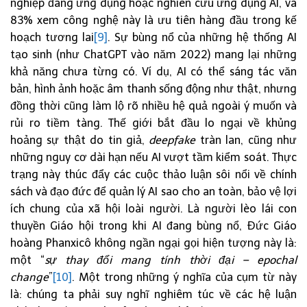
nghiệp đang ứng dụng hoặc nghiên cứu ứng dụng AI, và
83% xem công nghệ này là ưu tiên hàng đầu trong kế
hoạch tương lai
[9]
. Sự bùng nổ của những hệ thống AI
tạo sinh (như ChatGPT vào năm 2022) mang lại những
khả năng chưa từng có. Ví dụ, AI có thể sáng tác văn
bản, hình ảnh hoặc âm thanh sống động như thật, nhưng
đồng thời cũng làm lộ rõ nhiều hệ quả ngoài ý muốn và
rủi ro tiềm tàng. Thế giới bắt đầu lo ngại về khủng
hoảng sự thật do tin giả,
deepfake
tràn lan, cũng như
những nguy cơ dài hạn nếu AI vượt tầm kiểm soát. Thực
trạng này thúc đẩy các cuộc thảo luận sôi nổi về chính
sách và đạo đức để quản lý AI sao cho an toàn, bảo vệ lợi
ích chung của xã hội loài người. Là người lèo lái con
thuyền Giáo hội trong khi AI đang bùng nổ, Đức Giáo
hoàng Phanxicô không ngần ngại gọi hiện tượng này là:
một “
sự thay đổi mang tính thời đại – epochal
change
”
[10]
. Một trong những ý nghĩa của cụm từ này
là: chúng ta phải suy nghĩ nghiêm túc về các hệ luận