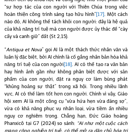
“sự hợp tác của con người với Thiên Chúa trong việc
hoàn thiện công trình sáng tạo hữu hình”
[17]
. Một cách
nào đó, AI không thể tách khỏi con người: đây là hệ quả
của khả năng trí tuệ mà con người được ủy thác để “cày
cấy và canh giữ” đất (St 2,15).
“
Antiqua et Nova
” gọi AI là một thách thức nhân văn và
luân lý đặc biệt, bởi AI chính là cố gắng nhân bản hóa khả
năng trí tuệ của con người
[18]
. AI có thể tạo ra văn bản
hay hình ảnh gần như không phân biệt được với sản
phẩm của con người, đặt ra nguy cơ làm bùng phát
“khủng hoảng sự thật” trong xã hội. Trong nhiều lãnh
vực, AI có thể làm tốt hơn con người. Chính vì vậy, Giáo
hội xem AI là một công cụ “vừa hứa hẹn vừa đáng sợ”,
vừa có khả năng phục vụ nhân loại, vừa tiềm ẩn nhiều
nguy cơ nghiêm trọng. Chẳng hạn, Đức Giáo hoàng
Phanxicô tại G7 (2024) so sánh:
“AI như một cuộc cách
mạng công nghiệp trí tuệ, có thể mở ra dân chủ hóa tri