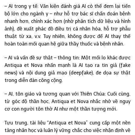
– AI trong y tế: Văn kiện đánh giá AI có thể đem lại tiến
bộ lớn cho ngành y – như hỗ trợ bác sĩ chẩn đoán bệnh
nhanh hơn, chính xác hơn (nhờ phân tích dữ liệu và hình
ảnh), đề xuất phác đồ điều trị cá nhân hóa, hỗ trợ phẫu
thuật từ xa, v.v. Tuy nhiên, không được để AI thay thế
hoàn toàn mối quan hệ giữa thầy thuốc và bệnh nhân.
– AI và vấn đề sự thật – thông tin: Một mối lo khác được
Antiqua et Nova nhấn mạnh là AI tạo ra tin giả (fake
news) và nội dung giả mạo (deepfake), đe dọa sự thật
trong diễn đàn công cộng.
– AI, tôn giáo và tương quan với Thiên Chúa: Cuối cùng,
từ góc độ thần học, Antiqua et Nova nhắc nhở về nguy
cơ con người tôn thờ AI như một thần tượng mới.
Tựu trung, tài liệu “Antiqua et Nova” cung cấp một nền
tảng nhân học và luân lý vững chắc cho việc nhận định về