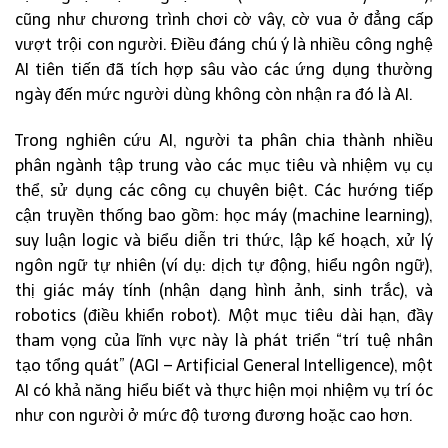
cũng như chương trình chơi cờ vây, cờ vua ở đẳng cấp
vượt trội con người. Điều đáng chú ý là nhiều công nghệ
AI tiên tiến đã tích hợp sâu vào các ứng dụng thường
ngày đến mức người dùng không còn nhận ra đó là AI.
Trong nghiên cứu AI, người ta phân chia thành nhiều
phân ngành tập trung vào các mục tiêu và nhiệm vụ cụ
thể, sử dụng các công cụ chuyên biệt. Các hướng tiếp
cận truyền thống bao gồm: học máy (machine learning),
suy luận logic và biểu diễn tri thức, lập kế hoạch, xử lý
ngôn ngữ tự nhiên (ví dụ: dịch tự động, hiểu ngôn ngữ),
thị giác máy tính (nhận dạng hình ảnh, sinh trắc), và
robotics (điều khiển robot). Một mục tiêu dài hạn, đầy
tham vọng của lĩnh vực này là phát triển “trí tuệ nhân
tạo tổng quát” (AGI – Artificial General Intelligence), một
AI có khả năng hiểu biết và thực hiện mọi nhiệm vụ trí óc
như con người ở mức độ tương đương hoặc cao hơn.