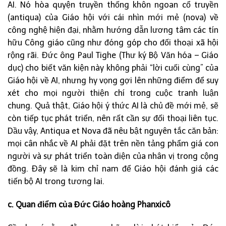
AI. Nó hòa quyện truyền thống khôn ngoan cổ truyền
(antiqua) của Giáo hội với cái nhìn mới mẻ (nova) về
công nghệ hiện đại, nhằm hướng dẫn lương tâm các tín
hữu Công giáo cũng như đóng góp cho đối thoại xã hội
rộng rãi. Đức ông Paul Tighe (Thư ký Bộ Văn hóa – Giáo
dục) cho biết văn kiện này không phải “lời cuối cùng” của
Giáo hội về AI, nhưng hy vọng gợi lên những điểm để suy
xét cho mọi người thiện chí trong cuộc tranh luận
chung. Quả thật, Giáo hội ý thức AI là chủ đề mới mẻ, sẽ
còn tiếp tục phát triển, nên rất cần sự đối thoại liên tục.
Dầu vậy, Antiqua et Nova đã nêu bật nguyên tắc căn bản:
mọi cân nhắc về AI phải đặt trên nền tảng phẩm giá con
người và sự phát triển toàn diện của nhân vị trong cộng
đồng. Đây sẽ là kim chỉ nam để Giáo hội đánh giá các
tiến bộ AI trong tương lai.
c. Quan điểm của Đức Giáo hoàng Phanxicô