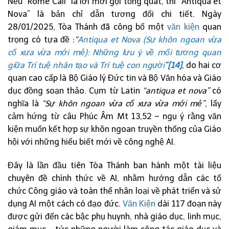
Nếu “Rome Call” là lời mời gọi tổng quát, thì “Antiqua et
Nova” là bản chỉ dẫn tương đối chi tiết. Ngày
28/01/2025, Tòa Thánh đã công bố một
văn kiện
quan
trọng có tựa đề :
“
Antiqua et Nova (Sự khôn ngoan vừa
cổ xưa vừa mới mẻ): Những lưu ý về mối tương quan
giữa Trí tuệ nhân tạo và Trí tuệ con người
”
[14]
, do hai cơ
quan cao cấp là Bộ Giáo lý Đức tin và Bộ Văn hóa và Giáo
dục đồng soạn thảo. Cụm từ Latin
“antiqua et nova”
có
nghĩa là
“Sự khôn ngoan vừa cổ xưa vừa mới mẻ”
, lấy
cảm hứng từ câu Phúc Âm Mt 13,52 – ngụ ý rằng văn
kiện muốn kết hợp sự khôn ngoan truyền thống của Giáo
hội với những hiểu biết mới về công nghệ AI.
Đây là lần đầu tiên Tòa Thánh ban hành một tài liệu
chuyên đề chính thức về AI, nhằm hướng dẫn các tổ
chức Công giáo và toàn thể nhân loại về phát triển và sử
dụng AI một cách có đạo đức.
Văn Kiện
dài 117 đoạn này
được gửi đến các bậc phụ huynh, nhà giáo dục, linh mục,