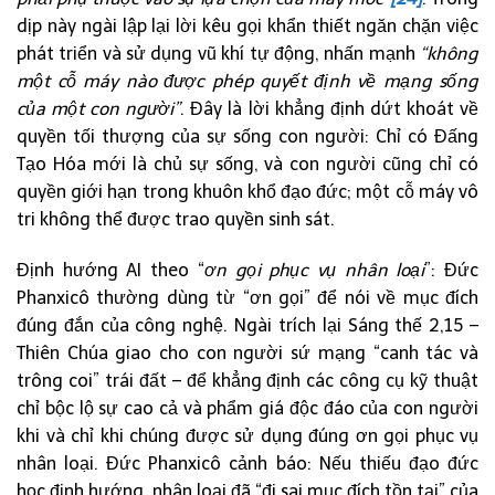
dịp này ngài lập lại lời kêu gọi khẩn thiết ngăn chặn việc
phát triển và sử dụng vũ khí tự động, nhấn mạnh
“không
một cỗ máy nào được phép quyết định về mạng sống
của một con người”
. Đây là lời khẳng định dứt khoát về
quyền tối thượng của sự sống con người: Chỉ có Đấng
Tạo Hóa mới là chủ sự sống, và con người cũng chỉ có
quyền giới hạn trong khuôn khổ đạo đức; một cỗ máy vô
tri không thể được trao quyền sinh sát.
Định hướng AI theo “
ơn gọi phục vụ nhân loại
”: Đức
Phanxicô thường dùng từ “ơn gọi” để nói về mục đích
đúng đắn của công nghệ. Ngài trích lại Sáng thế 2,15 –
Thiên Chúa giao cho con người sứ mạng “canh tác và
trông coi” trái đất – để khẳng định các công cụ kỹ thuật
chỉ bộc lộ sự cao cả và phẩm giá độc đáo của con người
khi và chỉ khi chúng được sử dụng đúng ơn gọi phục vụ
nhân loại. Đức Phanxicô cảnh báo: Nếu thiếu đạo đức
học định hướng, nhân loại đã “đi sai mục đích tồn tại” của