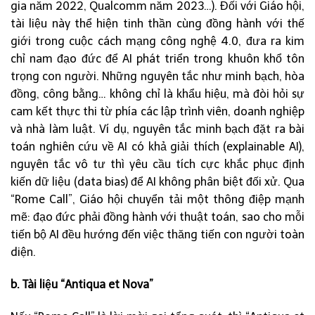
gia năm 2022, Qualcomm năm 2023…). Đối với Giáo hội,
tài liệu này thể hiện tinh thần cùng đồng hành với thế
giới trong cuộc cách mạng công nghệ 4.0, đưa ra kim
chỉ nam đạo đức để AI phát triển trong khuôn khổ tôn
trọng con người. Những nguyên tắc như minh bạch, hòa
đồng, công bằng… không chỉ là khẩu hiệu, mà đòi hỏi sự
cam kết thực thi từ phía các lập trình viên, doanh nghiệp
và nhà làm luật. Ví dụ, nguyên tắc minh bạch đặt ra bài
toán nghiên cứu về AI có khả giải thích (explainable AI),
nguyên tắc vô tư thì yêu cầu tích cực khắc phục định
kiến dữ liệu (data bias) để AI không phân biệt đối xử. Qua
“Rome Call”, Giáo hội chuyển tải một thông điệp mạnh
mẽ: đạo đức phải đồng hành với thuật toán, sao cho mỗi
tiến bộ AI đều hướng đến việc thăng tiến con người toàn
diện.
b. Tài liệu “Antiqua et Nova”