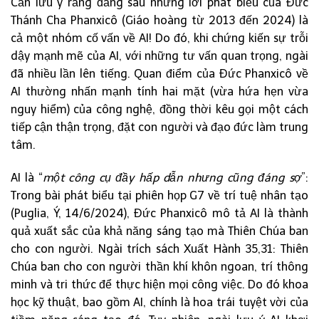
Cần lưu ý rằng đằng sau những lời phát biểu của Đức
Thánh Cha Phanxicô (Giáo hoàng từ 2013 đến 2024) là
cả một nhóm cố vấn về AI! Do đó, khi chứng kiến sự trỗi
dậy mạnh mẽ của AI, với những tư vấn quan trọng, ngài
đã nhiều lần lên tiếng. Quan điểm của Đức Phanxicô về
AI thường nhấn mạnh tính hai mặt (vừa hứa hẹn vừa
nguy hiểm) của công nghệ, đồng thời kêu gọi một cách
tiếp cận thận trọng, đặt con người và đạo đức làm trung
tâm.
AI là “
một công cụ đầy hấp dẫn nhưng cũng đáng sợ
”:
Trong bài phát biểu tại phiên họp G7 về trí tuệ nhân tạo
(Puglia, Ý, 14/6/2024), Đức Phanxicô mô tả AI là thành
quả xuất sắc của khả năng sáng tạo mà Thiên Chúa ban
cho con người. Ngài trích sách Xuất Hành 35,31: Thiên
Chúa ban cho con người thần khí khôn ngoan, trí thông
minh và tri thức để thực hiện mọi công việc. Do đó khoa
học kỹ thuật, bao gồm AI, chính là hoa trái tuyệt vời của