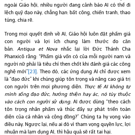
ngoài Giáo hội, nhiều người đang cảnh báo AI có thể đi
lệch quỹ đạo này, chẳng hạn: bất công, chiến tranh, thao
túng, chia rẽ.
Trong mọi quyết định về AI, Giáo hội luôn đặt phẩm giá
con người và lợi ích chung làm thước đo căn
bản.
Antiqua et Nova
nhắc lại lời Đức Thánh Cha
Phanxicô rằng: “Phẩm giá vốn có của mỗi người nam và
người nữ phải là tiêu chí then chốt khi đánh giá các công
nghệ mới”
[23]
. Theo đó, các ứng dụng AI chỉ được xem
là “đạo đức” khi chúng giúp tôn trọng và nâng cao giá trị
con người trên mọi phương diện.
Thực tế AI không tự
mình sống đạo đức, hướng thiện hay ác, nó tùy thuộc
vào cách con người sử dụng.
AI được dùng “theo cách
tôn trọng nhân phẩm và thúc đẩy sự phát triển toàn
diện của cá nhân và cộng đồng?” Chúng ta hy vọng vào
điều này. Ngược lại, nếu ai đó vì tham vọng quyền lực, lợi
nhuận mà lạm dụng AI, thì hậu quả sẽ rất tai hại.