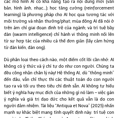
các mô hình AI có khả năng tạo ra nội dung mới (văn
bản, hình ảnh, nhạc…); học tăng cường (reinforcement
learning) là phương pháp cho AI học qua tương tác với
môi trường và nhận thưởng/phạt; mùa đông AI đã nói ở
trên ám chỉ giai đoạn đình trệ của ngành; và trí tuệ bầy
đàn (swarm intelligence) chỉ hành vi thông minh nổi lên
từ sự hợp tác của nhiều cá thể đơn giản (lấy cảm hứng
từ đàn kiến, đàn ong).
Dù phân loại theo cách nào, một điểm cốt lõi cần nhớ: AI
không có ý thức và ý chí tự do như con người. Chúng ta
đều công nhận chân lý này! Hệ thống AI, dù “thông minh”
đến đâu, vẫn chỉ thực thi các thuật toán do con người
tạo ra và tối ưu theo tiêu chí định sẵn. AI không tự hiểu
biết ý nghĩa hay mục đích của những gì nó làm – việc gán
ý nghĩa và giá trị đạo đức cho kết quả vẫn là do con
người đảm nhiệm. Tài liệu “Antiqua et Nova” (2025) nhấn
mạnh sự khác biệt mang tính quyết định này: trí tuệ con