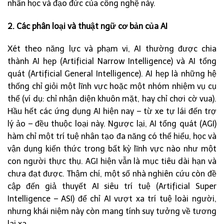
nhân học và đạo đức của công nghệ này.
2. Các phân loại và thuật ngữ cơ bản của AI
Xét theo năng lực và phạm vi, AI thường được chia
thành AI hẹp (Artificial Narrow Intelligence) và AI tổng
quát (Artificial General Intelligence). AI hẹp là những hệ
thống chỉ giỏi một lĩnh vực hoặc một nhóm nhiệm vụ cụ
thể (ví dụ: chỉ nhận diện khuôn mặt, hay chỉ chơi cờ vua).
Hầu hết các ứng dụng AI hiện nay – từ xe tự lái đến trợ
lý ảo – đều thuộc loại này. Ngược lại, AI tổng quát (AGI)
hàm chỉ một trí tuệ nhân tạo đa năng có thể hiểu, học và
vận dụng kiến thức trong bất kỳ lĩnh vực nào như một
con người thực thụ. AGI hiện vẫn là mục tiêu dài hạn và
chưa đạt được. Thậm chí, một số nhà nghiên cứu còn đề
cập đến giả thuyết AI siêu trí tuệ (Artificial Super
Intelligence – ASI) để chỉ AI vượt xa trí tuệ loài người,
nhưng khái niệm này còn mang tính suy tưởng về tương
lai xa.