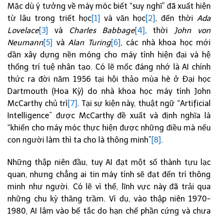
Mặc dù ý tưởng về máy móc biết “suy nghĩ” đã xuất hiện
từ lâu trong triết học
[1]
và văn học
[2]
, đến thời
Ada
Lovelace
[3]
và
Charles Babbage
[4]
, thời
John von
Neumann
[5]
và
Alan Turing
[6]
, các nhà khoa học mới
dần xây dựng nền móng cho máy tính hiện đại và hệ
thống trí tuệ nhân tạo. Có lẽ mốc đáng nhớ là AI chính
thức ra đời năm 1956 tại hội thảo mùa hè ở Đại học
Dartmouth (Hoa Kỳ) do nhà khoa học máy tính John
McCarthy chủ trì
[7]
. Tại sự kiện này, thuật ngữ “Artificial
Intelligence” được McCarthy đề xuất và định nghĩa là
“khiến cho máy móc thực hiện được những điều mà nếu
con người làm thì ta cho là thông minh”
[8]
.
Những thập niên đầu, tuy AI đạt một số thành tựu lạc
quan, nhưng chẳng ai tin máy tính sẽ đạt đến trí thông
minh như người. Có lẽ vì thế, lĩnh vực này đã trải qua
những chu kỳ thăng trầm. Ví dụ, vào thập niên 1970-
1980, AI lâm vào bế tắc do hạn chế phần cứng và chưa