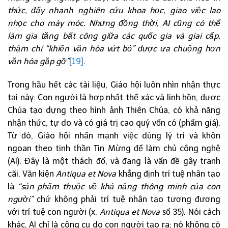
thức, đẩy nhanh nghiên cứu khoa học, giao việc lao
nhọc cho máy móc. Nhưng đồng thời, AI cũng có thể
làm gia tăng bất công giữa các quốc gia và giai cấp,
thậm chí “khiến văn hóa vứt bỏ” được ưa chuộng hơn
văn hóa gặp gỡ”
[19]
.
Trong hầu hết các tài liệu, Giáo hội luôn nhìn nhận thực
tại này: Con người là hợp nhất thể xác và linh hồn, được
Chúa tạo dựng theo hình ảnh Thiên Chúa, có khả năng
nhận thức, tự do và có giá trị cao quý vốn có (phẩm giá).
Từ đó, Giáo hội nhấn mạnh việc dùng lý trí và khôn
ngoan theo tinh thần Tin Mừng để làm chủ công nghệ
(AI). Đây là một thách đố, và đang là vấn đề gây tranh
cãi. Văn kiện
Antiqua et Nova
khẳng định trí tuệ nhân tạo
là
“sản phẩm thuộc về khả năng thông minh của con
người”
chứ không phải trí tuệ nhân tạo tương đương
với trí tuệ con người (x.
Antiqua et Nova
số 35). Nói cách
khác, AI chỉ là công cụ do con người tạo ra; nó không có