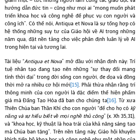
giám mục – tức những người làm công tác giáo dục và
hướng dẫn đức tin – cũng như mọi ai “mong muốn phát
triển khoa học và công nghệ để phục vụ con người và
công ích”. Có thể nói, Antiqua et Nova là sự tổng hợp có
hệ thống những suy tư của Giáo hội về AI trong những
năm qua, đặt nền tảng cho việc phân định luân lý về AI
trong hiện tại và tương lai.
Tài liệu “
Antiqua et Nova
” mở đầu với nhận định này: Trí
tuệ nhân tạo đang tạo nên những “sự thay đổi mang
tính thời đại” trong đời sống con người, đe dọa và đồng
thời mở ra nhiều cơ hội mới
[15]
. Phải thừa nhận rằng trí
thông minh của con người là đặc điểm thể hiện phẩm
giá mà Đấng Tạo Hóa đã ban cho chúng ta
[16]
. Từ xưa
Thiên Chúa ban Thần Khí cho con người “để cho họ có
kỹ
năng và sự hiểu biết về mọi nghề thủ công
” (x. Xh 35,31),
và “khoa học, kỹ thuật là hoa trái của khả năng sáng tạo
mà Chúa ban tặng”. Trên nền tảng này, Giáo hội khuyến
khích tiến bộ khoa học và công nghệ như một phần của