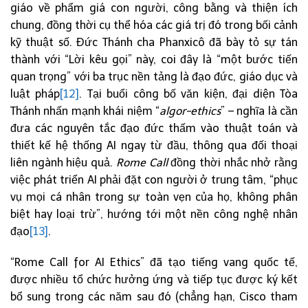
giáo về phẩm giá con người, công bằng và thiện ích
chung, đồng thời cụ thể hóa các giá trị đó trong bối cảnh
kỹ thuật số. Đức Thánh cha Phanxicô đã bày tỏ sự tán
thành với “Lời kêu gọi” này, coi đây là “một bước tiến
quan trọng” với ba trục nền tảng là đạo đức, giáo dục và
luật pháp
[12]
. Tại buổi công bố văn kiện, đại diện Tòa
Thánh nhấn mạnh khái niệm “
algor-ethics
” – nghĩa là cần
đưa các nguyên tắc đạo đức thấm vào thuật toán và
thiết kế hệ thống AI ngay từ đầu, thông qua đối thoại
liên ngành hiệu quả.
Rome Call
đồng thời nhắc nhở rằng
việc phát triển AI phải đặt con người ở trung tâm, “phục
vụ mọi cá nhân trong sự toàn vẹn của họ, không phân
biệt hay loại trừ”, hướng tới một nền công nghệ nhân
đạo
[13]
.
“Rome Call for AI Ethics” đã tạo tiếng vang quốc tế,
được nhiều tổ chức hưởng ứng và tiếp tục được ký kết
bổ sung trong các năm sau đó (chẳng hạn, Cisco tham