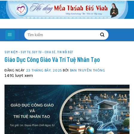
Skip
to
content
SUY NIỆM - SUY TƯ
,
SUY TƯ - CHIA SẺ
,
TIN NỔI BẬT
Giáo Dục Công Giáo Và Trí Tuệ Nhân Tạo
ĐĂNG NGÀY
23 THÁNG BẢY, 2025
BỞI
BAN TRUYỀN THÔNG
1491 lượt xem