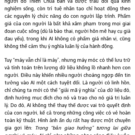
người do Thiên Chúa ban và được trau dồi qua kinh
nghiệm sống, còn trí tuệ nhân tạo chỉ hoạt động theo
các nguyên lý chức năng do con người lập trình. Phẩm
giá của con người là bất khả xâm phạm trong mọi giai
đoạn cuộc sống (dù là bào thai, người hôn mê hay cụ già
đau yếu), trong khi AI không có phẩm giá nhân vị, cũng
không thể cảm thụ ý nghĩa luân lý của hành động.
Tuy “máy vẫn chỉ là máy”, nhưng máy móc có thể lưu trữ
và tính toán trên lượng dữ liệu khổng lồ nhanh hơn con
người. Điều này khiến nhiều người choáng ngợp đến tin
tưởng vào AI một cách tuyệt đối. Là người có linh hồn,
chỉ chúng ta mới có thể “giải mã ý nghĩa” của dữ liệu đó,
định hướng mục đích cho nó và trao cho nó giá trị luân
lý. Do đó, AI không thể thay thế được vai trò quyết định
của con người, kể cả trong những công việc có vẻ hoàn
toàn kỹ thuật. Hình ảnh ẩn dụ rất hay được một chuyên
gia gợi lên:
Trong “bản giao hưởng” tương lai giữa