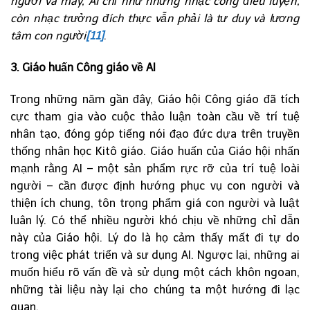
người và máy, AI chỉ như những nhạc công điêu luyện,
còn nhạc trưởng đích thực vẫn phải là tư duy và lương
tâm con người
[11]
.
3. Giáo huấn Công giáo về AI
Trong những năm gần đây, Giáo hội Công giáo đã tích
cực tham gia vào cuộc thảo luận toàn cầu về trí tuệ
nhân tạo, đóng góp tiếng nói đạo đức dựa trên truyền
thống nhân học Kitô giáo. Giáo huấn của Giáo hội nhấn
mạnh rằng AI – một sản phẩm rực rỡ của trí tuệ loài
người – cần được định hướng phục vụ con người và
thiện ích chung, tôn trọng phẩm giá con người và luật
luân lý. Có thể nhiều người khó chịu về những chỉ dẫn
này của Giáo hội. Lý do là họ cảm thấy mất đi tự do
trong việc phát triển và sư dụng AI. Ngược lại, những ai
muốn hiểu rõ vấn đề và sử dụng một cách khôn ngoan,
những tài liệu này lại cho chúng ta một hướng đi lạc
quan.