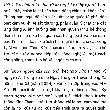
thể khiến chúng ta nhìn về tương lai với hy vọng”
. Theo
ngài, “đây chính là nơi cần hành động chính trị khẩn cấp”.
Chẳng hạn, ngài đề cập việc luật pháp quốc tế phải đặc
biệt cấm vũ khí AI sát thương, phải quản lý chặt chẽ các
ứng dụng AI ảnh hưởng đến nhân quyền (như hệ thống
điểm tín nhiệm xã hội, giám sát hàng loạt), và phải đảm
bảo tính minh bạch – trách nhiệm giải trình của các công
ty AI với cộng đồng. Đức Phanxicô cũng lưu ý việc cần hỗ
trợ các nước nghèo tiếp cận công nghệ AI một cách
công bằng, tránh tạo hố sâu ngăn cách mới.
Sự “
khôn ngoan của con tim
”, kết hợp Đức tin vào kỷ
nguyên AI: Trong Sứ điệp Ngày Thế giới Truyền thông Xã
hội lần thứ 58 (năm 2024) – văn kiện tập trung vào AI –
Đức Phanxicô đề cao một khái niệm thiêng liêng:
“Sự
khôn ngoan của trái tim”
. Ngài giải thích theo truyền
thống Kinh Thánh, trái tim không chỉ là nơi cảm xúc mà
còn là nơi của tự do, của tiến trình đưa ra quyết định,