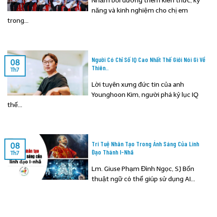
Nhằm bồi dưỡng thêm kiến thức, kỹ
năng và kinh nghiệm cho chị em
trong...
Người Có Chỉ Số IQ Cao Nhất Thế Giới Nói Gì Về
08
Thiên..
Th7
Lời tuyên xưng đức tin của anh
Younghoon Kim, người phá kỷ lục IQ
thế...
Trí Tuệ Nhân Tạo Trong Ánh Sáng Của Linh
08
Đạo Thánh I-Nhã
Th7
Lm. Giuse Phạm Đình Ngọc, SJ Bốn
thuật ngữ có thể giúp sử dụng AI...