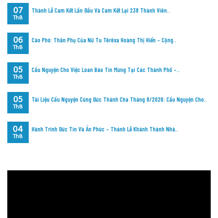
07
Thánh Lễ Cam Kết Lần Đầu Và Cam Kết Lại 238 Thành Viên..
Th8
06
Cáo Phó: Thân Phụ Của Nữ Tu Têrêxa Hoàng Thị Hiển – Cộng..
Th8
05
Cầu Nguyện Cho Việc Loan Báo Tin Mừng Tại Các Thành Phố –..
Th8
05
Tài Liệu Cầu Nguyện Cùng Đức Thánh Cha Tháng 8/2026: Cầu Nguyện Cho..
Th8
04
Hành Trình Đức Tin Và Ân Phúc – Thánh Lễ Khánh Thành Nhà..
Th8