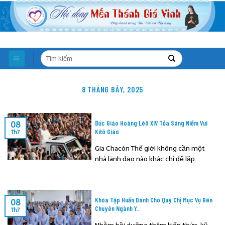
Skip
to
content
8 THÁNG BẢY, 2025
Đức Giáo Hoàng Lêô XIV Tỏa Sáng Niềm Vui
08
Kitô Giáo
Th7
Gia Chacón Thế giới không cần một
nhà lãnh đạo nào khác chỉ để lặp...
Khóa Tập Huấn Dành Cho Quý Chị Mục Vụ Bên
08
Chuyên Ngành Y..
Th7