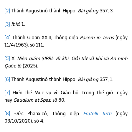
[2]
Thánh Augustinô thành Hippo,
Bài giảng
357, 3.
[3]
Ibid
, 1.
[4]
Thánh Gioan XXIII, Thông điệp
Pacem in Terris
(ngày
11/4/1963), số 111.
[5]
X.
Niên giám SIPRI: Vũ khí, Giải trừ vũ khí và An ninh
Quốc tế
(2025).
[6]
Thánh Augustinô thành Hippo,
Bài giảng
357, 1.
[7]
Hiến chế Mục vụ về Giáo hội trong thế giới ngày
nay
Gaudium et Spes
, số 80.
[8]
Đức Phanxicô, Thông điệp
Fratelli Tutti
(ngày
03/10/2020), số 4.