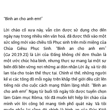
“Bình an cho anh em!”
Lời chào cổ xưa này, vẫn còn được sử dụng cho đến
ngày nay trong nhiều nền văn hoá, đã được thổi vào một
sức sống mới vào chiều tối Phục sinh trên môi miệng của
Chúa Giêsu Phục Sinh. “Bình an cho anh em”
(
Ga
20,19.21) là Lời của Đấng không chỉ đơn thuần là
một ước chúc hòa bình, nhưng thực sự mang lại một sự
biến đổi bền vững nơi những ai đón nhận Lời ấy, và từ đó
lan tỏa cho toàn thể thực tại. Chính vì thế, những người
kế vị các tông đồ mỗi ngày trên khắp thế giới đều cất lên
tiếng nói cho cuộc cách mạng thầm lặng nhất: “Bình an
cho anh em!” Ngay từ buổi tối ngày tôi được tuyển chọn
làm Giám mục Rôma, tôi đã muốn kết hiệp lời chào của
mình với lời công bố mang tính phổ quát này. Và tôi
muốn nhắc lại rằng đó chính là bình an của Đức Kitô