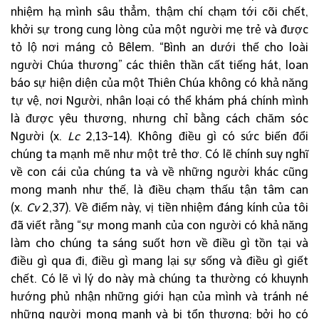
nhiệm hạ mình sâu thẳm, thậm chí chạm tới cõi chết,
khởi sự trong cung lòng của một người mẹ trẻ và được
tỏ lộ nơi máng cỏ Bêlem. “Bình an dưới thế cho loài
người Chúa thương” các thiên thần cất tiếng hát, loan
báo sự hiện diện của một Thiên Chúa không có khả năng
tự vệ, nơi Người, nhân loại có thể khám phá chính mình
là được yêu thương, nhưng chỉ bằng cách chăm sóc
Người (x.
Lc
2,13-14). Không điều gì có sức biến đổi
chúng ta mạnh mẽ như một trẻ thơ. Có lẽ chính suy nghĩ
về con cái của chúng ta và về những người khác cũng
mong manh như thế, là điều chạm thấu tận tâm can
(x.
Cv
2,37). Về điểm này, vị tiền nhiệm đáng kính của tôi
đã viết rằng “sự mong manh của con người có khả năng
làm cho chúng ta sáng suốt hơn về điều gì tồn tại và
điều gì qua đi, điều gì mang lại sự sống và điều gì giết
chết. Có lẽ vì lý do này mà chúng ta thường có khuynh
hướng phủ nhận những giới hạn của mình và tránh né
những người mong manh và bị tổn thương: bởi họ có