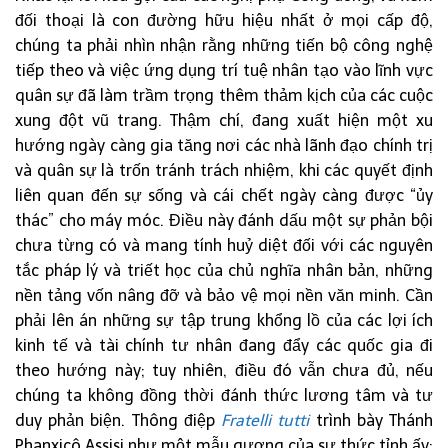
đối thoại là con đường hữu hiệu nhất ở mọi cấp độ,
chúng ta phải nhìn nhận rằng những tiến bộ công nghệ
tiếp theo và việc ứng dụng trí tuệ nhân tạo vào lĩnh vực
quân sự đã làm trầm trọng thêm thảm kịch của các cuộc
xung đột vũ trang. Thậm chí, đang xuất hiện một xu
hướng ngày càng gia tăng nơi các nhà lãnh đạo chính trị
và quân sự là trốn tránh trách nhiệm, khi các quyết định
liên quan đến sự sống và cái chết ngày càng được “ủy
thác” cho máy móc. Điều này đánh dấu một sự phản bội
chưa từng có và mang tính huỷ diệt đối với các nguyên
tắc pháp lý và triết học của chủ nghĩa nhân bản, những
nền tảng vốn nâng đỡ và bảo vệ mọi nền văn minh. Cần
phải lên án những sự tập trung khổng lồ của các lợi ích
kinh tế và tài chính tư nhân đang đẩy các quốc gia đi
theo hướng này; tuy nhiên, điều đó vẫn chưa đủ, nếu
chúng ta không đồng thời đánh thức lương tâm và tư
duy phản biện. Thông điệp
Fratelli tutti
trình bày Thánh
Phanxicô Assisi như một mẫu gương của sự thức tỉnh ấy: