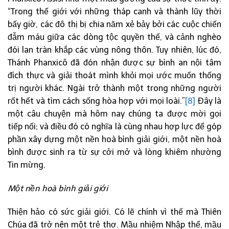
“Trong thế giới với những tháp canh và thành lũy thời
bấy giờ, các đô thị bị chia năm xẻ bảy bởi các cuộc chiến
đẫm máu giữa các dòng tộc quyền thế, và cảnh nghèo
đói lan tràn khắp các vùng nông thôn. Tuy nhiên, lúc đó,
Thánh Phanxicô đã đón nhận được sự bình an nội tâm
đích thực và giải thoát mình khỏi mọi ước muốn thống
trị người khác. Ngài trở thành một trong những người
rốt hết và tìm cách sống hòa hợp với mọi loài.”
[8]
Đây là
một câu chuyện mà hôm nay chúng ta được mời gọi
tiếp nối; và điều đó có nghĩa là cùng nhau hợp lực để góp
phần xây dựng một nền hoà bình giải giới, một nền hoà
bình được sinh ra từ sự cởi mở và lòng khiêm nhường
Tin mừng.
Một nền hoà bình giải giới
Thiện hảo có sức giải giới. Có lẽ chính vì thế mà Thiên
Chúa đã trở nên một trẻ thơ. Mầu nhiệm Nhập thể, mầu