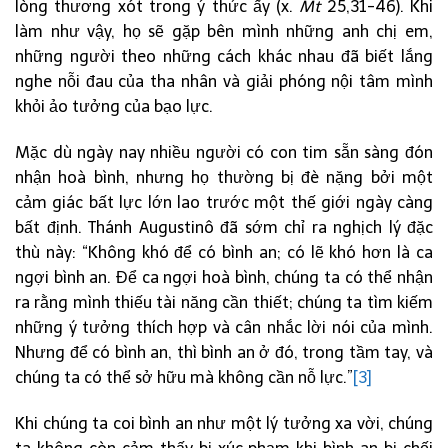
lòng thương xót trong ý thức ấy (x.
Mt
25,31-46). Khi
làm như vậy, họ sẽ gặp bên mình những anh chị em,
những người theo những cách khác nhau đã biết lắng
nghe nỗi đau của tha nhân và giải phóng nội tâm mình
khỏi ảo tưởng của bạo lực.
Mặc dù ngày nay nhiều người có con tim sẵn sàng đón
nhận hoà bình, nhưng họ thường bị đè nặng bởi một
cảm giác bất lực lớn lao trước một thế giới ngày càng
bất định. Thánh Augustinô đã sớm chỉ ra nghịch lý đặc
thù này: “Không khó để có bình an; có lẽ khó hơn là ca
ngợi bình an. Để ca ngợi hoà bình, chúng ta có thể nhận
ra rằng mình thiếu tài năng cần thiết; chúng ta tìm kiếm
những ý tưởng thích hợp và cân nhắc lời nói của mình.
Nhưng để có bình an, thì bình an ở đó, trong tầm tay, và
chúng ta có thể sở hữu mà không cần nỗ lực.”
[3]
Khi chúng ta coi bình an như một lý tưởng xa vời, chúng