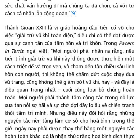
sức chất vấn hướng đi mà chúng ta đã chọn, cả với tư
cách cá nhân lẫn cộng đoàn.”
[9]
Thánh Gioan XXIII là vị giáo hoàng đầu tiên cổ võ cho
việc “giải trừ vũ khí toàn diện,” điều chỉ có thể đạt được
qua sự canh tân của tâm hồn và trí khôn. Trong
Pacem
in Terris
, ngài viết: “Mọi người phải nhận ra rằng, nếu
tiến trình giải trừ vũ khí này không được thực hiện một
cách triệt để và trọn vẹn, và chạm đến tận chiều sâu linh
hồn con người, thì không thể chấm dứt cuộc chạy đua
vũ trang, cũng không thể giảm bớt vũ khí, hay – và đây là
điều quan trọng nhất – cuối cùng loại bỏ chúng hoàn
toàn. Mọi người phải thành tâm cộng tác trong nỗ lực
xua tan nỗi sợ hãi và sự chờ đợi đầy lo âu về chiến tranh
khỏi tâm trí mình. Nhưng điều này đòi hỏi rằng những
nguyên tắc nền tảng làm cơ sở cho hoà bình trong thế
giới ngày nay phải được thay thế bằng một nguyên tắc
hoàn toàn khác, đó là nhận thức rằng hoà bình đích thực