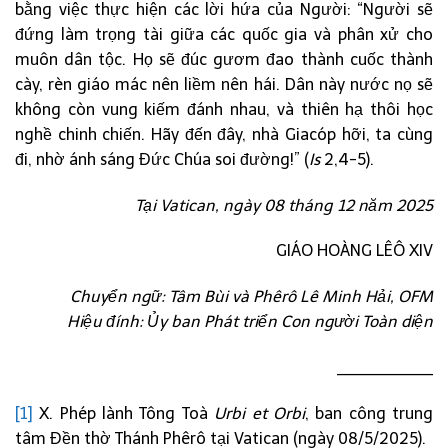
bằng việc thực hiện các lời hứa của Người: “Người sẽ
đứng làm trọng tài giữa các quốc gia và phân xử cho
muôn dân tộc. Họ sẽ đúc gươm đao thành cuốc thành
cày, rèn giáo mác nên liềm nên hái. Dân này nước nọ sẽ
không còn vung kiếm đánh nhau, và thiên hạ thôi học
nghề chinh chiến. Hãy đến đây, nhà Giacóp hỡi, ta cùng
đi, nhờ ánh sáng Đức Chúa soi đường!” (
Is
2,4-5).
Tại Vatican, ngày
0
8 tháng 12 năm 2025
GIÁO HOÀNG LÊÔ XIV
Chuyển ngữ: Tâm Bùi và Phêrô Lê Minh Hải, OFM
Hiệu đính: Ủy ban Phát triển Con người Toàn diện
____________
[1]
X. Phép lành Tông Toà
Urbi et Orbi
, ban công trung
tâm Đền thờ Thánh Phêrô tại Vatican (ngày 08/5/2025).