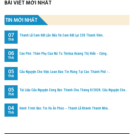
BÀI VIẾT MỚI NHẤT
TIN MỚI NHẤT
07
Thánh Lễ Cam Kết Lần Đầu Và Cam Kết Lại 238 Thành Viên..
Th8
06
Cáo Phó: Thân Phụ Của Nữ Tu Têrêxa Hoàng Thị Hiển – Cộng..
Th8
05
Cầu Nguyện Cho Việc Loan Báo Tin Mừng Tại Các Thành Phố –..
Th8
05
Tài Liệu Cầu Nguyện Cùng Đức Thánh Cha Tháng 8/2026: Cầu Nguyện Cho..
Th8
04
Hành Trình Đức Tin Và Ân Phúc – Thánh Lễ Khánh Thành Nhà..
Th8