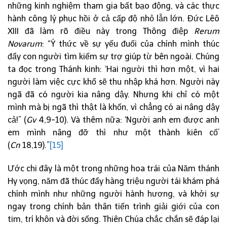
những kinh nghiệm tham gia bất bạo động, và các thực
hành công lý phục hồi ở cả cấp độ nhỏ lẫn lớn. Đức Lêô
XIII đã làm rõ điều này trong Thông điệp
Rerum
Novarum
: “Ý thức về sự yếu đuối của chính mình thúc
đẩy con người tìm kiếm sự trợ giúp từ bên ngoài. Chúng
ta đọc trong Thánh kinh: ‘Hai người thì hơn một, vì hai
người làm việc cực khổ sẽ thu nhập khá hơn. Người này
ngã đã có người kia nâng dậy. Nhưng khi chỉ có một
mình mà bị ngã thì thật là khốn, vì chẳng có ai nâng dậy
cả!” (
Gv
4,9-10). Và thêm nữa: ‘Người anh em được anh
em mình nâng đỡ thì như một thành kiên cố’
(
Cn
18,19).”
[15]
Ước chi đây là một trong những hoa trái của Năm thánh
Hy vọng, năm đã thúc đẩy hàng triệu người tái khám phá
chính mình như những người hành hương, và khởi sự
ngay trong chính bản thân tiến trình giải giới của con
tim, trí khôn và đời sống. Thiên Chúa chắc chắn sẽ đáp lại