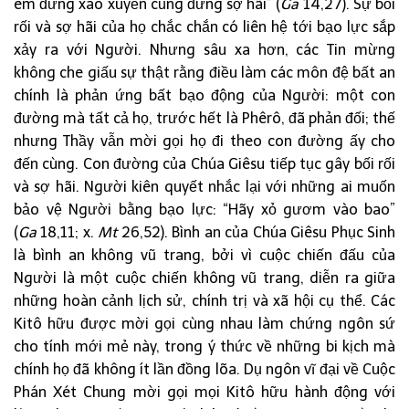
em đừng xao xuyến cũng đừng sợ hãi” (
Ga
14,27). Sự bối
rối và sợ hãi của họ chắc chắn có liên hệ tới bạo lực sắp
xảy ra với Người. Nhưng sâu xa hơn, các Tin mừng
không che giấu sự thật rằng điều làm các môn đệ bất an
chính là phản ứng bất bạo động của Người: một con
đường mà tất cả họ, trước hết là Phêrô, đã phản đối; thế
nhưng Thầy vẫn mời gọi họ đi theo con đường ấy cho
đến cùng. Con đường của Chúa Giêsu tiếp tục gây bối rối
và sợ hãi. Người kiên quyết nhắc lại với những ai muốn
bảo vệ Người bằng bạo lực: “Hãy xỏ gươm vào bao”
(
Ga
18,11; x.
Mt
26,52). Bình an của Chúa Giêsu Phục Sinh
là bình an không vũ trang, bởi vì cuộc chiến đấu của
Người là một cuộc chiến không vũ trang, diễn ra giữa
những hoàn cảnh lịch sử, chính trị và xã hội cụ thể. Các
Kitô hữu được mời gọi cùng nhau làm chứng ngôn sứ
cho tính mới mẻ này, trong ý thức về những bi kịch mà
chính họ đã không ít lần đồng lõa. Dụ ngôn vĩ đại về Cuộc
Phán Xét Chung mời gọi mọi Kitô hữu hành động với