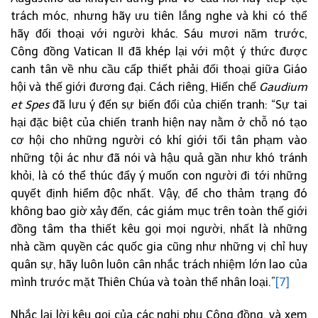
trách móc, nhưng hãy ưu tiên lắng nghe và khi có thể
hãy đối thoại với người khác. Sáu mươi năm trước,
Công đồng Vatican II đã khép lại với một ý thức được
canh tân về nhu cầu cấp thiết phải đối thoại giữa Giáo
hội và thế giới đương đại. Cách riêng, Hiến chế
Gaudium
et Spes
đã lưu ý đến sự biến đổi của chiến tranh: “Sự tai
hại đặc biệt của chiến tranh hiện nay nằm ở chỗ nó tạo
cơ hội cho những người có khí giới tối tân phạm vào
những tội ác như đã nói và hậu quả gần như khó tránh
khỏi, là có thể thúc đẩy ý muốn con người đi tới những
quyết định hiểm độc nhất. Vậy, để cho thảm trạng đó
không bao giờ xảy đến, các giám mục trên toàn thế giới
đồng tâm tha thiết kêu gọi mọi người, nhất là những
nhà cầm quyền các quốc gia cũng như những vị chỉ huy
quân sự, hãy luôn luôn cân nhắc trách nhiệm lớn lao của
mình trước mặt Thiên Chúa và toàn thể nhân loại.”
[7]
Nhắc lại lời kêu gọi của các nghị phụ Công đồng, và xem