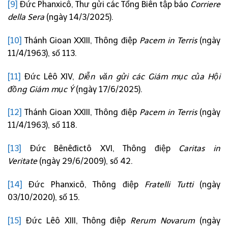
[9]
Đức Phanxicô, Thư gửi các Tổng Biên tập báo
Corriere
della Sera
(ngày 14/3/2025).
[10]
Thánh Gioan XXIII, Thông điệp
Pacem in Terris
(ngày
11/4/1963), số 113.
[11]
Đức Lêô XIV,
Diễn văn gửi các Giám mục của Hội
đồng Giám mục Ý
(ngày 17/6/2025).
[12]
Thánh Gioan XXIII, Thông điệp
Pacem in Terris
(ngày
11/4/1963), số 118.
[13]
Đức Bênêđictô XVI, Thông điệp
Caritas in
Veritate
(ngày 29/6/2009), số 42.
[14]
Đức Phanxicô, Thông điệp
Fratelli Tutti
(ngày
03/10/2020), số 15.
[15]
Đức Lêô XIII, Thông điệp
Rerum Novarum
(ngày