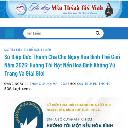
Skip
to
content
CÁC VĂN KIỆN
,
TIN NỔI BẬT
,
TƯ LIỆU
Sứ Điệp Đức Thánh Cha Cho Ngày Hòa Bình Thế Giới
Năm 2026: Hướng Tới Một Nền Hoà Bình Không Vũ
Trang Và Giải Giới
ĐĂNG NGÀY
19 THÁNG MƯỜI HAI, 2025
BỞI
BAN TRUYỀN THÔNG
508 lượt xem