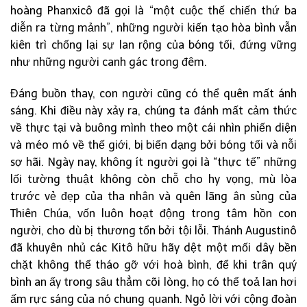
hoàng Phanxicô đã gọi là “một cuộc thế chiến thứ ba
diễn ra từng mảnh”, những người kiến tạo hòa bình vẫn
kiên trì chống lại sự lan rộng của bóng tối, đứng vững
như những người canh gác trong đêm.
Đáng buồn thay, con người cũng có thể quên mất ánh
sáng. Khi điều này xảy ra, chúng ta đánh mất cảm thức
về thực tại và buông mình theo một cái nhìn phiến diện
và méo mó về thế giới, bị biến dạng bởi bóng tối và nỗi
sợ hãi. Ngày nay, không ít người gọi là “thực tế” những
lối tường thuật không còn chỗ cho hy vọng, mù lòa
trước vẻ đẹp của tha nhân và quên lãng ân sủng của
Thiên Chúa, vốn luôn hoạt động trong tâm hồn con
người, cho dù bị thương tổn bởi tội lỗi. Thánh Augustinô
đã khuyên nhủ các Kitô hữu hãy dệt một mối dây bền
chặt không thể tháo gỡ với hoà bình, để khi trân quý
bình an ấy trong sâu thẳm cõi lòng, họ có thể toả lan hơi
ấm rực sáng của nó chung quanh. Ngỏ lời với cộng đoàn