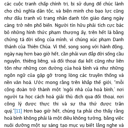
các cuộc tranh chấp chính trị, bị sử dụng để chúc lành
cho chủ nghĩa dân tộc, và biện minh cho bạo lực cũng
như đấu tranh vũ trang nhân danh tôn giáo đang ngày
càng trở nên phổ biến. Người tín hữu phải tích cực bác
bỏ những hình thức phạm thượng ấy, trên hết là bằng
chứng tá đời sống của mình, vì chúng xúc phạm Danh
thánh của Thiên Chúa. Vì thế, song song với hành động,
ngày nay hơn bao giờ hết, cần phải vun đắp đời sống cầu
nguyện, thiêng liêng, và đối thoại đại kết cũng như liên
tôn như những con đường của hoà bình và như những
ngôn ngữ của gặp gỡ trong lòng các truyền thống và
nền văn hoá. Ước mong rằng trên khắp thế giới, “mỗi
cộng đoàn trở thành một ‘ngôi nhà của hoà bình,’ nơi
người ta học cách hoá giải thù địch qua đối thoại, nơi
công lý được thực thi và sự tha thứ được trân
quý.”
[11]
Hơn bao giờ hết, chúng ta phải cho thấy rằng
hoà bình không phải là một điều không tưởng, bằng việc
nuôi dưỡng một sự sáng tạo mục vụ biết lắng nghe và