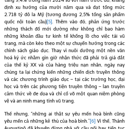
tăng 9,4% trong năm 2024 so với năm trước đó, khẳng
định xu hướng của mười năm qua và đạt tổng mức
2.718 tỷ đô la Mỹ (tương đương 2,5% tổng sản phẩm
quốc nội toàn cầu)
[5]
. Thêm vào đó, phản ứng trước
những thách đố mới dường như không chỉ bao hàm
những khoản đầu tư kinh tế khổng lồ cho việc tái vũ
trang, mà còn kéo theo một sự chuyển hướng trong các
chính sách giáo dục. Thay vì nuôi dưỡng một nền văn
hoá ký ức nhằm gìn giữ nhận thức đã phải trả giá đắt
của thế kỷ XX và của hàng triệu nạn nhân, ngày nay
chúng ta lại chứng kiến những chiến dịch truyền thông
và các chương trình giáo dục – tại các trường học, đại
học và trên các phương tiện truyền thông – lan truyền
cảm thức về đe dọa và chỉ cổ võ một quan niệm phòng
vệ và an ninh mang tính vũ trang.
Thế nhưng, “những ai thật sự yêu mến hoà bình cũng
yêu mến cả những kẻ thù của hoà bình.”
[6]
Vì thế, Thánh
Augustinô đã khuyên đừng phá vỡ cầu nối hay tiếp tục