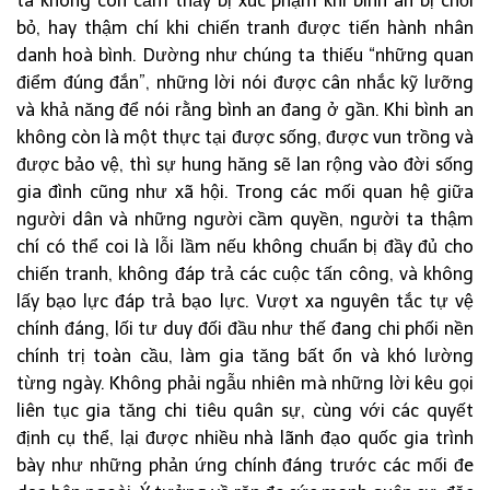
ta không còn cảm thấy bị xúc phạm khi bình an bị chối
bỏ, hay thậm chí khi chiến tranh được tiến hành nhân
danh hoà bình. Dường như chúng ta thiếu “những quan
điểm đúng đắn”, những lời nói được cân nhắc kỹ lưỡng
và khả năng để nói rằng bình an đang ở gần. Khi bình an
không còn là một thực tại được sống, được vun trồng và
được bảo vệ, thì sự hung hăng sẽ lan rộng vào đời sống
gia đình cũng như xã hội. Trong các mối quan hệ giữa
người dân và những người cầm quyền, người ta thậm
chí có thể coi là lỗi lầm nếu không chuẩn bị đầy đủ cho
chiến tranh, không đáp trả các cuộc tấn công, và không
lấy bạo lực đáp trả bạo lực. Vượt xa nguyên tắc tự vệ
chính đáng, lối tư duy đối đầu như thế đang chi phối nền
chính trị toàn cầu, làm gia tăng bất ổn và khó lường
từng ngày. Không phải ngẫu nhiên mà những lời kêu gọi
liên tục gia tăng chi tiêu quân sự, cùng với các quyết
định cụ thể, lại được nhiều nhà lãnh đạo quốc gia trình
bày như những phản ứng chính đáng trước các mối đe