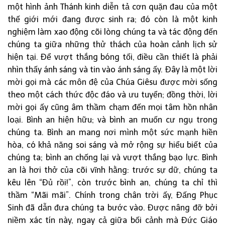
một hình ảnh Thánh kinh diễn tả cơn quặn đau của một
thế giới mới đang được sinh ra; đó còn là một kinh
nghiệm làm xao động cõi lòng chúng ta và tác động đến
chúng ta giữa những thử thách của hoàn cảnh lịch sử
hiện tại. Để vượt thắng bóng tối, điều cần thiết là phải
nhìn thấy ánh sáng và tin vào ánh sáng ấy. Đây là một lời
mời gọi mà các môn đệ của Chúa Giêsu được mời sống
theo một cách thức độc đáo và ưu tuyển; đồng thời, lời
mời gọi ấy cũng âm thầm chạm đến mọi tâm hồn nhân
loại. Bình an hiện hữu; và bình an muốn cư ngụ trong
chúng ta. Bình an mang nơi mình một sức mạnh hiền
hòa, có khả năng soi sáng và mở rộng sự hiểu biết của
chúng ta; bình an chống lại và vượt thắng bạo lực. Bình
an là hơi thở của cõi vĩnh hằng: trước sự dữ, chúng ta
kêu lên “Đủ rồi!”, còn trước bình an, chúng ta chỉ thì
thầm “Mãi mãi”. Chính trong chân trời ấy, Đấng Phục
Sinh đã dẫn đưa chúng ta bước vào. Được nâng đỡ bởi
niềm xác tín này, ngay cả giữa bối cảnh mà Đức Giáo