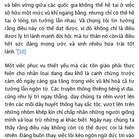
và bền vững giữa các quốc gia không thể hệ tại ở việc
sở hữu một mức vũ khí ngang bằng, nhưng chỉ có thể hệ
tại ở lòng tin tưởng lẫn nhau. Và chúng tôi tin tưởng
rằng điều này có thể đạt được, vì đó không chỉ là điều
được lý trí lành mạnh đòi hỏi, mà tự thân nó còn là điều
hết sức đáng mong ước và sinh nhiều hoa trái tốt
lành.”
[10]
Một việc phục vụ thiết yếu mà các tôn giáo phải thực
hiện cho nhân loại đang đau khổ là canh chừng trước
cám dỗ ngày càng gia tăng trong việc vũ khí hoá cả tư
tưởng lẫn ngôn từ. Các truyền thống thiêng liêng vĩ đại,
cũng như lý trí ngay thẳng, dạy chúng ta nhìn vượt lên
trên các mối dây huyết thống hay sắc tộc, vượt lên trên
những nhóm khép kín chỉ chấp nhận những người giống
mình và loại trừ những ai khác biệt. Ngày nay, chúng ta
thấy rằng điều này không còn có thể được coi là hiển
nhiên. Đáng buồn thay, việc lôi kéo ngôn ngữ đức tin vào