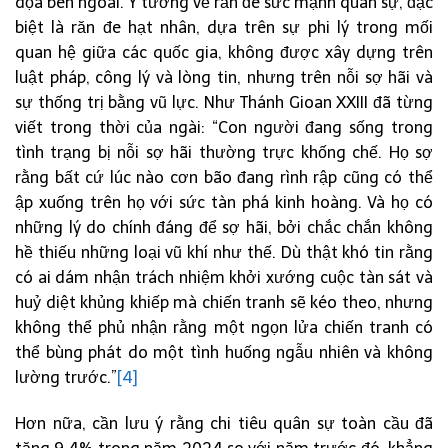
dọa bên ngoài. Ý tưởng về răn đe sức mạnh quân sự, đặc
biệt là răn đe hạt nhân, dựa trên sự phi lý trong mối
quan hệ giữa các quốc gia, không được xây dựng trên
luật pháp, công lý và lòng tin, nhưng trên nỗi sợ hãi và
sự thống trị bằng vũ lực. Như Thánh Gioan XXIII đã từng
viết trong thời của ngài: “Con người đang sống trong
tình trạng bị nỗi sợ hãi thường trực khống chế. Họ sợ
rằng bất cứ lúc nào cơn bão đang rình rập cũng có thể
ập xuống trên họ với sức tàn phá kinh hoàng. Và họ có
những lý do chính đáng để sợ hãi, bởi chắc chắn không
hề thiếu những loại vũ khí như thế. Dù thật khó tin rằng
có ai dám nhận trách nhiệm khởi xướng cuộc tàn sát và
huỷ diệt khủng khiếp mà chiến tranh sẽ kéo theo, nhưng
không thể phủ nhận rằng một ngọn lửa chiến tranh có
thể bùng phát do một tình huống ngẫu nhiên và không
lường trước.”
[4]
Hơn nữa, cần lưu ý rằng chi tiêu quân sự toàn cầu đã