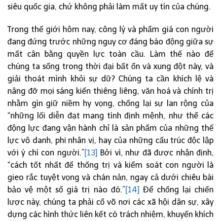
siêu quốc gia, chứ không phải làm mất uy tín của chúng.
Trong thế giới hôm nay, công lý và phẩm giá con người
đang đứng trước những nguy cơ đáng báo động giữa sự
mất cân bằng quyền lực toàn cầu. Làm thế nào để
chúng ta sống trong thời đại bất ổn và xung đột này, và
giải thoát mình khỏi sự dữ? Chúng ta cần khích lệ và
nâng đỡ mọi sáng kiến thiêng liêng, văn hoá và chính trị
nhằm gìn giữ niềm hy vọng, chống lại sự lan rộng của
“những lối diễn đạt mang tính định mệnh, như thể các
động lực đang vận hành chỉ là sản phẩm của những thế
lực vô danh, phi nhân vị, hay của những cấu trúc độc lập
với ý chí con người.”
[13]
Bởi vì, như đã được nhận định,
“cách tốt nhất để thống trị và kiểm soát con người là
gieo rắc tuyệt vọng và chán nản, ngay cả dưới chiêu bài
bảo vệ một số giá trị nào đó.”
[14]
Để chống lại chiến
lược này, chúng ta phải cổ võ nơi các xã hội dân sự, xây
dựng các hình thức liên kết có trách nhiệm, khuyến khích