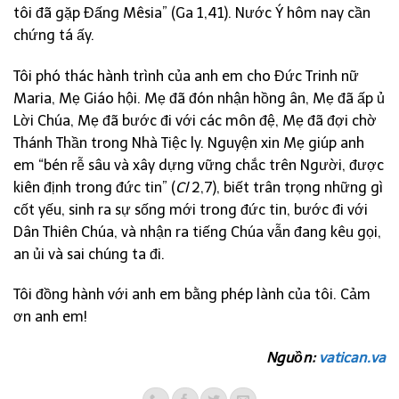
tôi đã gặp Đấng Mêsia” (Ga 1,41). Nước Ý hôm nay cần
chứng tá ấy.
Tôi phó thác hành trình của anh em cho Đức Trinh nữ
Maria, Mẹ Giáo hội. Mẹ đã đón nhận hồng ân, Mẹ đã ấp ủ
Lời Chúa, Mẹ đã bước đi với các môn đệ, Mẹ đã đợi chờ
Thánh Thần trong Nhà Tiệc ly. Nguyện xin Mẹ giúp anh
em “bén rễ sâu và xây dựng vững chắc trên Người, được
kiên định trong đức tin” (
Cl
2,7), biết trân trọng những gì
cốt yếu, sinh ra sự sống mới trong đức tin, bước đi với
Dân Thiên Chúa, và nhận ra tiếng Chúa vẫn đang kêu gọi,
an ủi và sai chúng ta đi.
Tôi đồng hành với anh em bằng phép lành của tôi. Cảm
ơn anh em!
Nguồn:
vatican.va