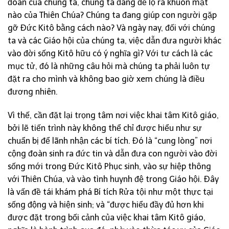
đoàn của chúng ta, chúng ta đang để lộ ra khuôn mặt
nào của Thiên Chúa? Chúng ta đang giúp con người gặp
gỡ Đức Kitô bằng cách nào? Và ngày nay, đối với chúng
ta và các Giáo hội của chúng ta, việc dẫn đưa người khác
vào đời sống Kitô hữu có ý nghĩa gì? Với tư cách là các
mục tử, đó là những câu hỏi mà chúng ta phải luôn tự
đặt ra cho mình và không bao giờ xem chúng là điều
đương nhiên.
Vì thế, cần đặt lại trọng tâm nơi việc khai tâm Kitô giáo,
bởi lẽ tiến trình này không thể chỉ được hiểu như sự
chuẩn bị để lãnh nhận các bí tích. Đó là “cung lòng” nơi
cộng đoàn sinh ra đức tin và dẫn đưa con người vào đời
sống mới trong Đức Kitô Phục sinh, vào sự hiệp thông
với Thiên Chúa, và vào tình huynh đệ trong Giáo hội. Đây
là vấn đề tái khám phá Bí tích Rửa tội như một thực tại
sống động và hiện sinh; và “được hiểu đầy đủ hơn khi
được đặt trong bối cảnh của việc khai tâm Kitô giáo,