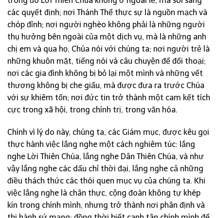
trong đó Lời Thiên Chúa không ở ngoài lề, mà soi sáng
các quyết định; nơi Thánh Thể thực sự là nguồn mạch và
chóp đỉnh; nơi người nghèo không phải là những người
thụ hưởng bên ngoài của một dịch vụ, mà là những anh
chị em và qua họ, Chúa nói với chúng ta; nơi người trẻ là
những khuôn mặt, tiếng nói và câu chuyện để đối thoại;
nơi các gia đình không bị bỏ lại một mình và những vết
thương không bị che giấu, mà được đưa ra trước Chúa
với sự khiêm tốn; nơi đức tin trở thành một cam kết tích
cực trong xã hội, trong chính trị, trong văn hóa.
Chính vì lý do này, chúng ta, các Giám mục, được kêu gọi
thực hành việc lắng nghe một cách nghiêm túc: lắng
nghe Lời Thiên Chúa, lắng nghe Dân Thiên Chúa, và như
vậy lắng nghe các dấu chỉ thời đại, lắng nghe cả những
điều thách thức các thói quen mục vụ của chúng ta. Khi
việc lắng nghe là chân thực, cộng đoàn không tự khép
kín trong chính mình, nhưng trở thành nơi phân định và
thi hành sứ mạng; đồng thời biết canh tân chính mình để