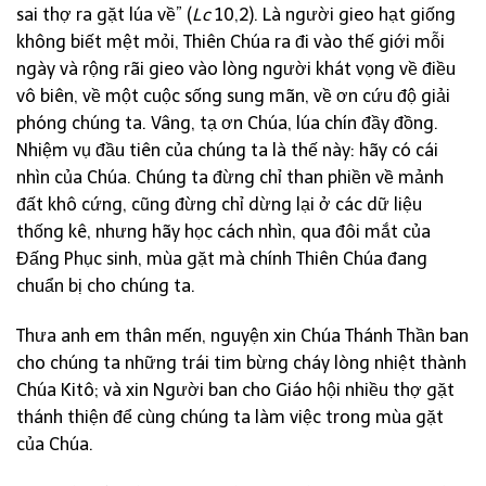
sai thợ ra gặt lúa về” (
Lc
10,2). Là người gieo hạt giống
không biết mệt mỏi, Thiên Chúa ra đi vào thế giới mỗi
ngày và rộng rãi gieo vào lòng người khát vọng về điều
vô biên, về một cuộc sống sung mãn, về ơn cứu độ giải
phóng chúng ta. Vâng, tạ ơn Chúa, lúa chín đầy đồng.
Nhiệm vụ đầu tiên của chúng ta là thế này: hãy có cái
nhìn của Chúa. Chúng ta đừng chỉ than phiền về mảnh
đất khô cứng, cũng đừng chỉ dừng lại ở các dữ liệu
thống kê, nhưng hãy học cách nhìn, qua đôi mắt của
Đấng Phục sinh, mùa gặt mà chính Thiên Chúa đang
chuẩn bị cho chúng ta.
Thưa anh em thân mến, nguyện xin Chúa Thánh Thần ban
cho chúng ta những trái tim bừng cháy lòng nhiệt thành
Chúa Kitô; và xin Người ban cho Giáo hội nhiều thợ gặt
thánh thiện để cùng chúng ta làm việc trong mùa gặt
của Chúa.