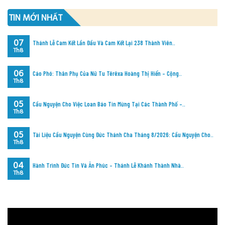
TIN MỚI NHẤT
07
Thánh Lễ Cam Kết Lần Đầu Và Cam Kết Lại 238 Thành Viên..
Th8
06
Cáo Phó: Thân Phụ Của Nữ Tu Têrêxa Hoàng Thị Hiển – Cộng..
Th8
05
Cầu Nguyện Cho Việc Loan Báo Tin Mừng Tại Các Thành Phố –..
Th8
05
Tài Liệu Cầu Nguyện Cùng Đức Thánh Cha Tháng 8/2026: Cầu Nguyện Cho..
Th8
04
Hành Trình Đức Tin Và Ân Phúc – Thánh Lễ Khánh Thành Nhà..
Th8