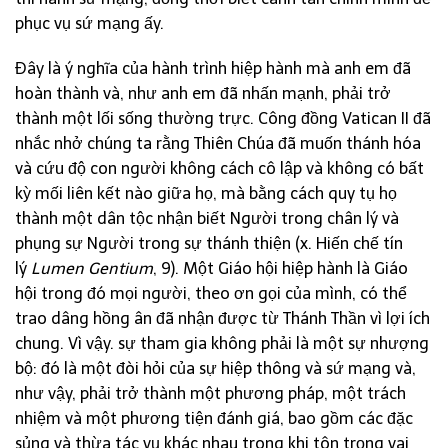
phục vụ sứ mạng ấy.
Đây là ý nghĩa của hành trình hiệp hành mà anh em đã
hoàn thành và, như anh em đã nhấn mạnh, phải trở
thành một lối sống thường trực. Công đồng Vatican II đã
nhắc nhở chúng ta rằng Thiên Chúa đã muốn thánh hóa
và cứu độ con người không cách cô lập và không có bất
kỳ mối liên kết nào giữa họ, mà bằng cách quy tụ họ
thành một dân tộc nhận biết Người trong chân lý và
phụng sự Người trong sự thánh thiện (x. Hiến chế tín
lý
Lumen Gentium
, 9). Một Giáo hội hiệp hành là Giáo
hội trong đó mọi người, theo ơn gọi của mình, có thể
trao dâng hồng ân đã nhận được từ Thánh Thần vì lợi ích
chung. Vì vậy. sự tham gia không phải là một sự nhượng
bộ: đó là một đòi hỏi của sự hiệp thông và sứ mạng và,
như vậy, phải trở thành một phương pháp, một trách
nhiệm và một phương tiện đánh giá, bao gồm các đặc
sủng và thừa tác vụ khác nhau trong khi tôn trọng vai