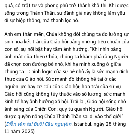
quả, có trật tự và phong phú trở thành khả thi. Khi được
sống trong Thánh Thần, sự đánh giá này không làm yếu
đi sự hiệp thông, mà thanh lọc nó.
Anh em thân mến, Chúa không đòi chúng ta đo lường sự
sinh hoa kết trái của Giáo hội bằng những tiêu chuẩn của
con số, sự nổi bật hay tầm ảnh hưởng. “Khi nhìn bằng
ánh mắt của Thiên Chúa, chúng ta khám phá rằng Người
đã chọn con đường bé nhỏ, khi hạ mình xuống ở giữa
chúng ta… Chính logic của sự bé nhỏ ấy là sức mạnh đích
thực của Giáo hội. Sức mạnh đó không hệ tại ở các
nguồn lực hay cơ cấu của Giáo hội; hoa trái của sứ vụ
Giáo hội cũng không tùy thuộc vào số lượng, sức mạnh
kinh tế hay ảnh hưởng xã hội. Trái lại, Giáo hội sống nhờ
ánh sáng của Chiên Con; quy tụ quanh Người, Giáo hội
được quyền năng Chúa Thánh Thần sai đi vào thế giới”
(
Diễn văn tại Buổi Cầu nguyện
, Istanbul, ngày 28 tháng
11 năm 2025).