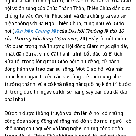
nghĩa là hành trình qua đó, nhờ vào thừa tác vụ của Giáo
hội và ân sủng của Chúa Thánh Thần, Thiên Chúa dẫn đưa
chúng ta vào đức tin Phục sinh và đưa chúng ta vào sự
hiệp thông với Ba Ngôi Thiên Chúa, cũng như với Giáo
hội (
Văn kiện Chung kết
của Đại hội Thường lệ thứ 16
của Thượng Hội đồng Giám mục
, 24). Đây là một điểm
rất quan trọng mà Thượng Hội đồng Giám mục gần đây
nhất đã nêu ra, vì nó đặt hành trình bắt đầu từ Bí tích
Rửa tội trong lòng một Giáo hội tin tưởng, cử hành,
đồng hành và trao ban sự sống. Một Giáo hội vừa hân
hoan kinh ngạc trước các dự tòng trẻ tuổi cũng như
trưởng thành, vừa có khả năng nâng đỡ họ kiên trì bước
đi trong đức tin ngay cả khi sự hăng say ban đầu đã dần
phai nhạt.
Đức tin được thông truyền và lớn lên ở nơi có những
cộng đoàn sống động và rộng mở đón tiếp mọi người, có
khả năng cầu nguyện và lắng nghe; những cộng đoàn