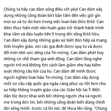
Chúng ta hãy can đảm sống điều cốt yếu! Can đảm xây
dựng những cộng đoàn bớt bận tâm đến việc giữ gìn
mọi sự và tự do hơn trong việc loan báo Đức Kitô. Can
đảm thực hiện một nền huấn giáo trở thành hành trình
khai tâm và đào luyện liên lỉ trong đời sống Kitô hữu.
Can đảm xây dựng những giáo xứ biết đón tiếp và mang
tính truyền giáo, nơi các gia đình được quy tụ và được
đổi mới nhờ sức sống của Tin mừng. Can đảm phát huy
những cơ chế tham gia sinh động. Can đảm lắng nghe
người trẻ mà không tìm cách làm giảm nhẹ hay kiểm
soát những câu hỏi của họ. Can đảm để mình được
người nghèo loan báo Tin mừng. Can đảm xây dựng
một cơ cấu cấp quốc gia ngày càng phục vụ tốt hơn cho
sự hiệp thông truyền giáo của các Giáo hội tại Ý. Một
dân tộc được khai sinh bởi những người cha và người
mẹ trong đức tin, bởi những cộng đoàn biết dùng chính
đời sống mình, trước cả lời nói, để thưa lên rằng: “Chúng