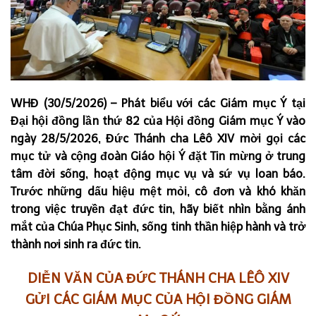
WHĐ (30/5/2026) – Phát biểu với các Giám mục Ý tại
Đại hội đồng lần thứ 82 của Hội đồng Giám mục Ý vào
ngày 28/5/2026, Đức Thánh cha Lêô XIV mời gọi các
mục tử và cộng đoàn Giáo hội Ý đặt Tin mừng ở trung
tâm đời sống, hoạt động mục vụ và sứ vụ loan báo.
Trước những dấu hiệu mệt mỏi, cô đơn và khó khăn
trong việc truyền đạt đức tin, hãy biết nhìn bằng ánh
mắt của Chúa Phục Sinh, sống tinh thần hiệp hành và trở
thành nơi sinh ra đức tin.
DIỄN VĂN CỦA ĐỨC THÁNH CHA LÊÔ XIV
GỬI CÁC GIÁM MỤC CỦA HỘI ĐỒNG GIÁM