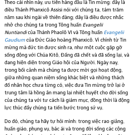
Theo cái nhìn này, ưu tiên hàng đầu là Tin mừng: đây là
điều Thánh Phanxicô Assisi nói với chúng ta, tám trăm
năm sau khi ngài về thiên đàng; đây là điều được nhắc
nhở cho chúng ta trong Tông huấn
Evangelii
Nuntiandi
của Thánh Phaolô VI và Tông huấn
Evangelii
Gaudium
của Đức Giáo hoàng Phanxicô. Vì chính từ Tin
mừng mà đức tin được sinh ra, như một cuộc gặp gỡ
sống động với Chúa Kitô, Đấng đã chết và đã sống lại, và
đang hiện diện trong Giáo hội của Người. Ngày nay,
trong bối cảnh mà chúng ta được mời gọi hoạt động,
giữa những quan niệm sống khác biệt và những thách
đố nhân học chưa từng có, việc đưa Tin mừng trở lại ở
trung tâm là hồng ân mang lại nhiệt huyết cho đời sống
của chúng ta với tư cách là giám mục, đồng thời là động
lực thúc đẩy chúng ta tiến bước trong sứ vụ.
Do đó, chúng ta hãy tự hỏi mình: trong việc rao giảng,
huấn giáo, phụng vụ, bác ái và trong đời sống các cộng