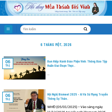
Skip
to
content
6 THÁNG MỘT, 2026
Ban Hiệp Hành Giáo Phận Vinh: Thông Báo Tập
06
Huấn Giai Đoạn Thực..
Th1
...
Hội Nghị Bismeet 2025 – AI Và Sứ Mạng Truyền
06
Thông Sự Thân..
Th1
WHĐ (05/01/2025) – Vào sáng ngày