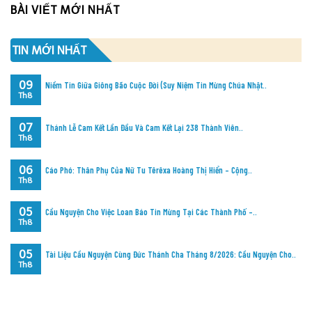
BÀI VIẾT MỚI NHẤT
TIN MỚI NHẤT
09
Niềm Tin Giữa Giông Bão Cuộc Đời (Suy Niệm Tin Mừng Chúa Nhật..
Th8
07
Thánh Lễ Cam Kết Lần Đầu Và Cam Kết Lại 238 Thành Viên..
Th8
06
Cáo Phó: Thân Phụ Của Nữ Tu Têrêxa Hoàng Thị Hiển – Cộng..
Th8
05
Cầu Nguyện Cho Việc Loan Báo Tin Mừng Tại Các Thành Phố –..
Th8
05
Tài Liệu Cầu Nguyện Cùng Đức Thánh Cha Tháng 8/2026: Cầu Nguyện Cho..
Th8