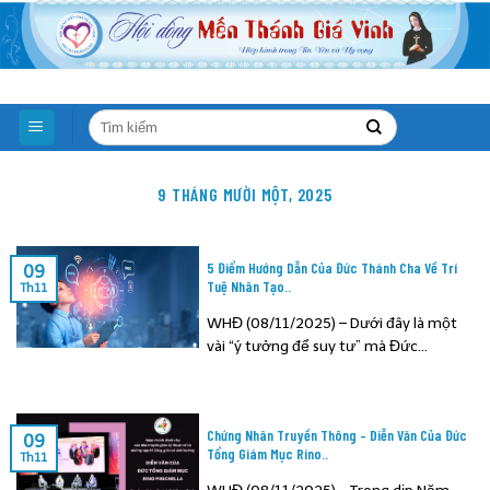
Skip
to
content
9 THÁNG MƯỜI MỘT, 2025
5 Điểm Hướng Dẫn Của Đức Thánh Cha Về Trí
09
Tuệ Nhân Tạo..
Th11
WHĐ (08/11/2025) – Dưới đây là một
vài “ý tưởng để suy tư” mà Đức...
Chứng Nhân Truyền Thông – Diễn Văn Của Đức
09
Tổng Giám Mục Rino..
Th11