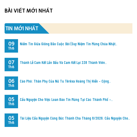
BÀI VIẾT MỚI NHẤT
TIN MỚI NHẤT
09
Niềm Tin Giữa Giông Bão Cuộc Đời (Suy Niệm Tin Mừng Chúa Nhật..
Th8
07
Thánh Lễ Cam Kết Lần Đầu Và Cam Kết Lại 238 Thành Viên..
Th8
06
Cáo Phó: Thân Phụ Của Nữ Tu Têrêxa Hoàng Thị Hiển – Cộng..
Th8
05
Cầu Nguyện Cho Việc Loan Báo Tin Mừng Tại Các Thành Phố –..
Th8
05
Tài Liệu Cầu Nguyện Cùng Đức Thánh Cha Tháng 8/2026: Cầu Nguyện Cho..
Th8