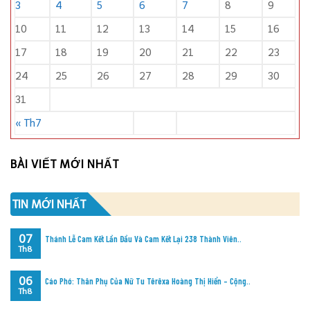
3
4
5
6
7
8
9
10
11
12
13
14
15
16
17
18
19
20
21
22
23
24
25
26
27
28
29
30
31
« Th7
BÀI VIẾT MỚI NHẤT
TIN MỚI NHẤT
07
Thánh Lễ Cam Kết Lần Đầu Và Cam Kết Lại 238 Thành Viên..
Th8
06
Cáo Phó: Thân Phụ Của Nữ Tu Têrêxa Hoàng Thị Hiển – Cộng..
Th8