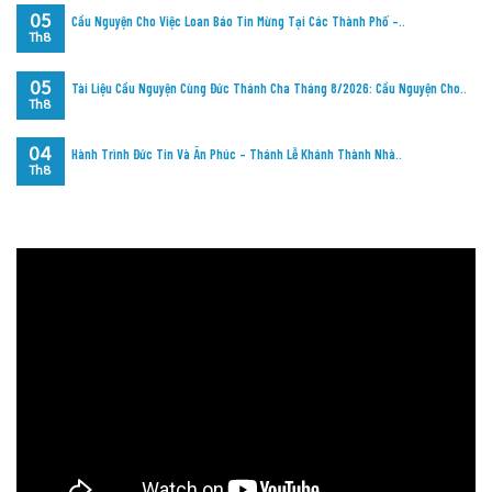
05
Cầu Nguyện Cho Việc Loan Báo Tin Mừng Tại Các Thành Phố –..
Th8
05
Tài Liệu Cầu Nguyện Cùng Đức Thánh Cha Tháng 8/2026: Cầu Nguyện Cho..
Th8
04
Hành Trình Đức Tin Và Ân Phúc – Thánh Lễ Khánh Thành Nhà..
Th8