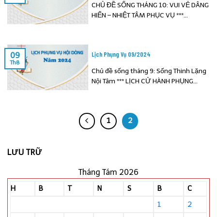
CHỦ ĐỀ SỐNG THÁNG 10: VUI VẺ DÂNG
HIẾN – NHIỆT TÂM PHỤC VỤ ***...
Lịch Phụng Vụ 09/2024
09
Th8
Chủ đề sống tháng 9: Sống Thinh Lặng
Nội Tâm *** LỊCH CỬ HÀNH PHỤNG...
1
2
LƯU TRỮ
Tháng Tám 2026
H
B
T
N
S
B
C
1
2